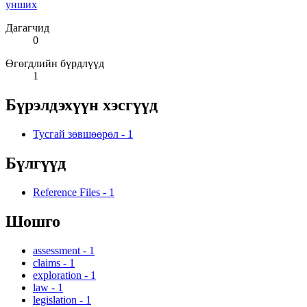
унших
Дагагчид
0
Өгөгдлийн бүрдлүүд
1
Бүрэлдэхүүн хэсгүүд
Тусгай зөвшөөрөл
-
1
Бүлгүүд
Reference Files
-
1
Шошго
assessment
-
1
claims
-
1
exploration
-
1
law
-
1
legislation
-
1