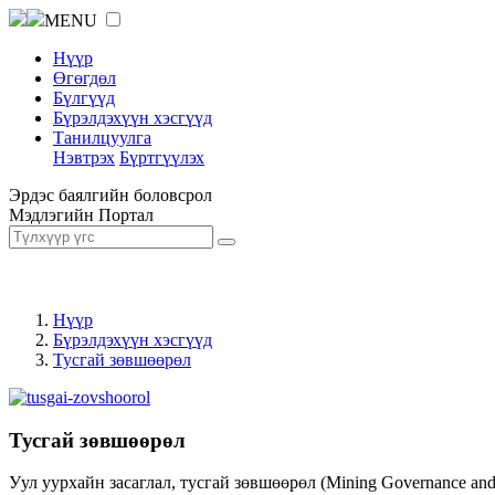
MENU
Нүүр
Өгөгдөл
Бүлгүүд
Бүрэлдэхүүн хэсгүүд
Танилцуулга
Нэвтрэх
Бүртгүүлэх
Эрдэс баялгийн боловсрол
Мэдлэгийн Портал
Нүүр
Бүрэлдэхүүн хэсгүүд
Тусгай зөвшөөрөл
Тусгай зөвшөөрөл
Уул уурхайн засаглал, тусгай зөвшөөрөл (Mining Governance an