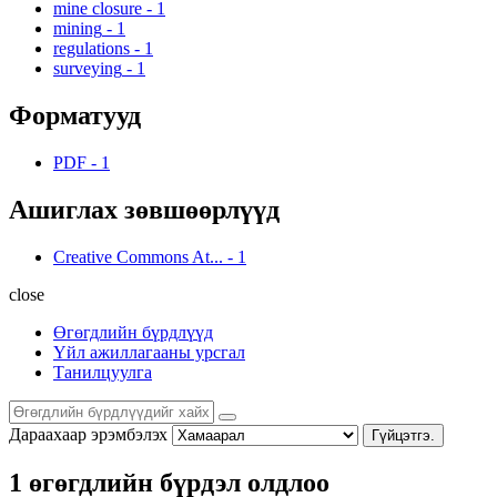
mine closure
-
1
mining
-
1
regulations
-
1
surveying
-
1
Форматууд
PDF
-
1
Ашиглах зөвшөөрлүүд
Creative Commons At...
-
1
close
Өгөгдлийн бүрдлүүд
Үйл ажиллагааны урсгал
Танилцуулга
Дараахаар эрэмбэлэх
Гүйцэтгэ.
1 өгөгдлийн бүрдэл олдлоо