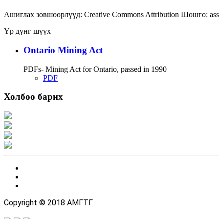
Ашиглах зөвшөөрлүүд:
Creative Commons Attribution
Шошго:
as
Үр дүнг шүүх
Ontario Mining Act
PDFs- Mining Act for Ontario, passed in 1990
PDF
Холбоо барих
Хаяг: Ашигт малтмал, газрын тосны газар, Монгол Улс, Улаанбаатар хот 1
Факс: 976-11-310370
Вэб админ: 976-51-263915
Цахим шуудан: info@mrpam.gov.mn
Copyright © 2018 АМГТГ