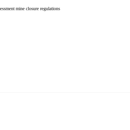
sessment
mine closure
regulations
5170, Чингэлтэй дүүрэг, Барилгачдын талбай-3, Засгийн газрын XII байр, бару