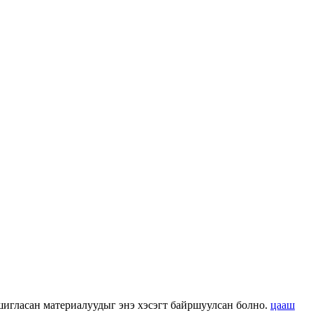
 ашигласан материалуудыг энэ хэсэгт байршуулсан болно.
цааш