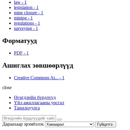
law
-
1
legislation
-
1
mine closure
-
1
mining
-
1
regulations
-
1
surveying
-
1
Форматууд
PDF
-
1
Ашиглах зөвшөөрлүүд
Creative Commons At...
-
1
close
Өгөгдлийн бүрдлүүд
Үйл ажиллагааны урсгал
Танилцуулга
Дараахаар эрэмбэлэх
Гүйцэтгэ.