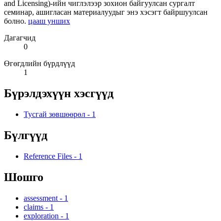
and Licensing)-ийн чиглэлээр зохион байгуулсан сургалт
семинар, ашигласан материалуудыг энэ хэсэгт байршуулсан
болно.
цааш унших
Дагагчид
0
Өгөгдлийн бүрдлүүд
1
Бүрэлдэхүүн хэсгүүд
Тусгай зөвшөөрөл
-
1
Бүлгүүд
Reference Files
-
1
Шошго
assessment
-
1
claims
-
1
exploration
-
1