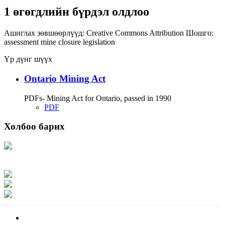
1 өгөгдлийн бүрдэл олдлоо
Ашиглах зөвшөөрлүүд:
Creative Commons Attribution
Шошго:
assessment
mine closure
legislation
Үр дүнг шүүх
Ontario Mining Act
PDFs- Mining Act for Ontario, passed in 1990
PDF
Холбоо барих
Хаяг: Ашигт малтмал, газрын тосны газар, Монгол Улс, Улаанбаатар хот
15170, Чингэлтэй дүүрэг, Барилгачдын талбай-3, Засгийн газрын XII байр,
баруун жигүүр
Факс: 976-11-310370
Вэб админ: 976-51-263915
Цахим шуудан: info@mrpam.gov.mn