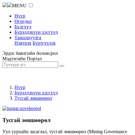
MENU
Нүүр
Өгөгдөл
Бүлгүүд
Бүрэлдэхүүн хэсгүүд
Танилцуулга
Нэвтрэх
Бүртгүүлэх
Эрдэс баялгийн боловсрол
Мэдлэгийн Портал
Нүүр
Бүрэлдэхүүн хэсгүүд
Тусгай зөвшөөрөл
Тусгай зөвшөөрөл
Уул уурхайн засаглал, тусгай зөвшөөрөл (Mining Governance