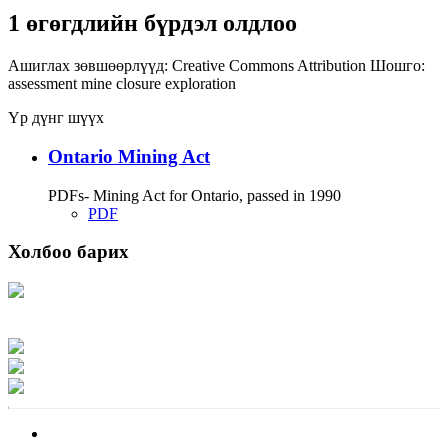
1 өгөгдлийн бүрдэл олдлоо
Ашиглах зөвшөөрлүүд:
Creative Commons Attribution
Шошго:
assessment
mine closure
exploration
Үр дүнг шүүх
Ontario Mining Act
PDFs- Mining Act for Ontario, passed in 1990
PDF
Холбоо барих
Хаяг: Ашигт малтмал, газрын тосны газар, Монгол Улс, Улаанбаатар хот
15170, Чингэлтэй дүүрэг, Барилгачдын талбай-3, Засгийн газрын XII байр,
баруун жигүүр
Факс: 976-11-310370
Вэб админ: 976-51-263915
Цахим шуудан: info@mrpam.gov.mn