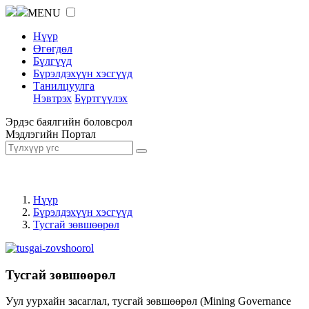
MENU
Нүүр
Өгөгдөл
Бүлгүүд
Бүрэлдэхүүн хэсгүүд
Танилцуулга
Нэвтрэх
Бүртгүүлэх
Эрдэс баялгийн боловсрол
Мэдлэгийн Портал
Нүүр
Бүрэлдэхүүн хэсгүүд
Тусгай зөвшөөрөл
Тусгай зөвшөөрөл
Уул уурхайн засаглал, тусгай зөвшөөрөл (Mining Governance