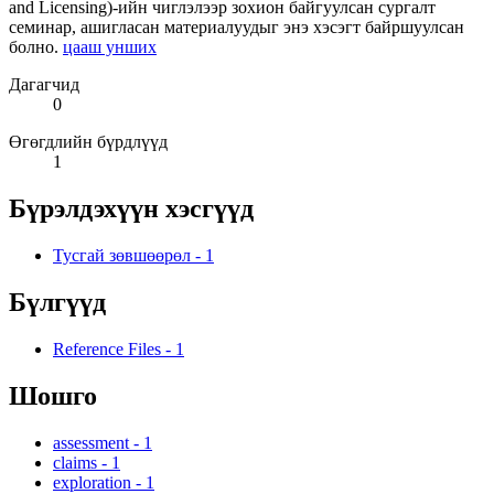
and Licensing)-ийн чиглэлээр зохион байгуулсан сургалт
семинар, ашигласан материалуудыг энэ хэсэгт байршуулсан
болно.
цааш унших
Дагагчид
0
Өгөгдлийн бүрдлүүд
1
Бүрэлдэхүүн хэсгүүд
Тусгай зөвшөөрөл
-
1
Бүлгүүд
Reference Files
-
1
Шошго
assessment
-
1
claims
-
1
exploration
-
1