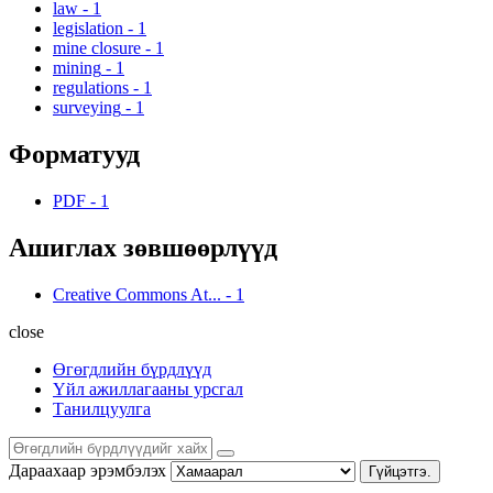
law
-
1
legislation
-
1
mine closure
-
1
mining
-
1
regulations
-
1
surveying
-
1
Форматууд
PDF
-
1
Ашиглах зөвшөөрлүүд
Creative Commons At...
-
1
close
Өгөгдлийн бүрдлүүд
Үйл ажиллагааны урсгал
Танилцуулга
Дараахаар эрэмбэлэх
Гүйцэтгэ.