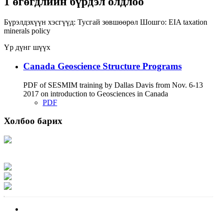
1 өгөгдлийн бүрдэл олдлоо
Бүрэлдэхүүн хэсгүүд:
Тусгай зөвшөөрөл
Шошго:
EIA
taxation
minerals
policy
Үр дүнг шүүх
Canada Geoscience Structure Programs
PDF of SESMIM training by Dallas Davis from Nov. 6-13
2017 on introduction to Geosciences in Canada
PDF
Холбоо барих
Хаяг: Ашигт малтмал, газрын тосны газар, Монгол Улс, Улаанбаатар хот
15170, Чингэлтэй дүүрэг, Барилгачдын талбай-3, Засгийн газрын XII байр,
баруун жигүүр
Факс: 976-11-310370
Вэб админ: 976-51-263915
Цахим шуудан: info@mrpam.gov.mn