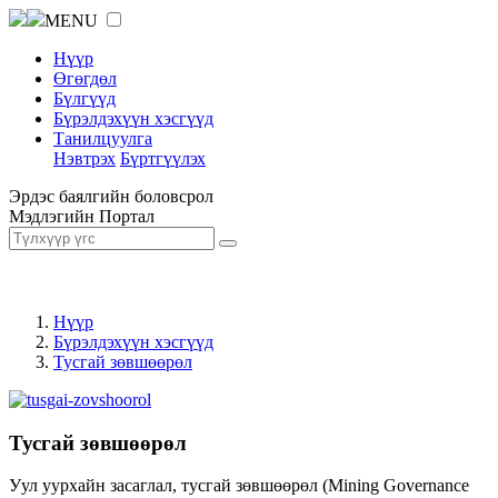
MENU
Нүүр
Өгөгдөл
Бүлгүүд
Бүрэлдэхүүн хэсгүүд
Танилцуулга
Нэвтрэх
Бүртгүүлэх
Эрдэс баялгийн боловсрол
Мэдлэгийн Портал
Нүүр
Бүрэлдэхүүн хэсгүүд
Тусгай зөвшөөрөл
Тусгай зөвшөөрөл
Уул уурхайн засаглал, тусгай зөвшөөрөл (Mining Governance