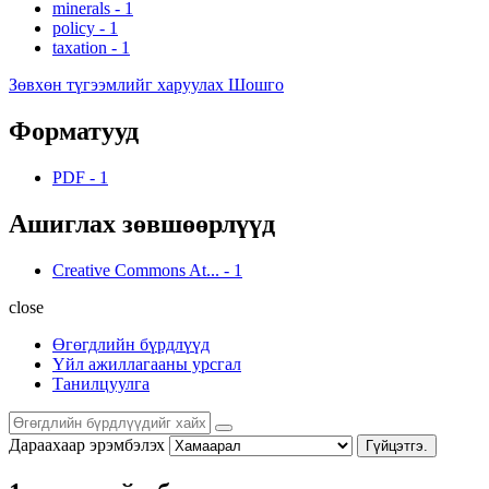
minerals
-
1
policy
-
1
taxation
-
1
Зөвхөн түгээмлийг харуулах Шошго
Форматууд
PDF
-
1
Ашиглах зөвшөөрлүүд
Creative Commons At...
-
1
close
Өгөгдлийн бүрдлүүд
Үйл ажиллагааны урсгал
Танилцуулга
Дараахаар эрэмбэлэх
Гүйцэтгэ.