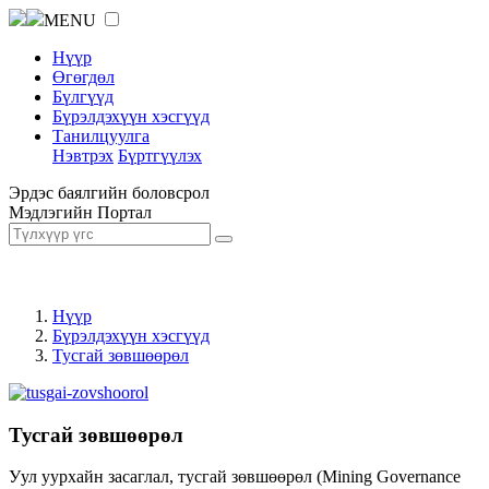
MENU
Нүүр
Өгөгдөл
Бүлгүүд
Бүрэлдэхүүн хэсгүүд
Танилцуулга
Нэвтрэх
Бүртгүүлэх
Эрдэс баялгийн боловсрол
Мэдлэгийн Портал
Нүүр
Бүрэлдэхүүн хэсгүүд
Тусгай зөвшөөрөл
Тусгай зөвшөөрөл
Уул уурхайн засаглал, тусгай зөвшөөрөл (Mining Governance