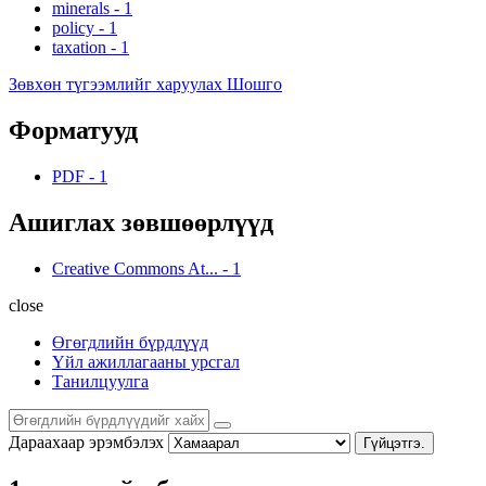
minerals
-
1
policy
-
1
taxation
-
1
Зөвхөн түгээмлийг харуулах Шошго
Форматууд
PDF
-
1
Ашиглах зөвшөөрлүүд
Creative Commons At...
-
1
close
Өгөгдлийн бүрдлүүд
Үйл ажиллагааны урсгал
Танилцуулга
Дараахаар эрэмбэлэх
Гүйцэтгэ.