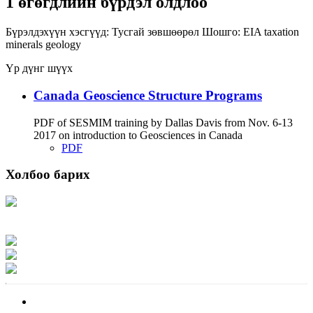
1 өгөгдлийн бүрдэл олдлоо
Бүрэлдэхүүн хэсгүүд:
Тусгай зөвшөөрөл
Шошго:
EIA
taxation
minerals
geology
Үр дүнг шүүх
Canada Geoscience Structure Programs
PDF of SESMIM training by Dallas Davis from Nov. 6-13
2017 on introduction to Geosciences in Canada
PDF
Холбоо барих
Хаяг: Ашигт малтмал, газрын тосны газар, Монгол Улс, Улаанбаатар хот
15170, Чингэлтэй дүүрэг, Барилгачдын талбай-3, Засгийн газрын XII байр,
баруун жигүүр
Факс: 976-11-310370
Вэб админ: 976-51-263915
Цахим шуудан: info@mrpam.gov.mn