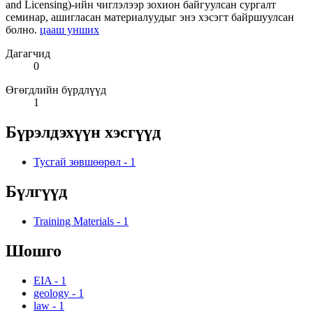
and Licensing)-ийн чиглэлээр зохион байгуулсан сургалт
семинар, ашигласан материалуудыг энэ хэсэгт байршуулсан
болно.
цааш унших
Дагагчид
0
Өгөгдлийн бүрдлүүд
1
Бүрэлдэхүүн хэсгүүд
Тусгай зөвшөөрөл
-
1
Бүлгүүд
Training Materials
-
1
Шошго
EIA
-
1
geology
-
1
law
-
1