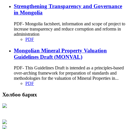
Strengthening Transparency and Governance
in Mongolia
PDF- Mongolia factsheet, information and scope of project to
increase transparency and reduce corruption and reforms in
administration
PDF
Mongolian Mineral Property Valuation
Guidelines Draft (MONVAL)
PDF- This Guidelines Draft is intended as a principles-based
over-arching framework for preparation of standards and
methodologies for the valuation of Mineral Properties in...
PDF
Холбоо барих
Хаяг: Ашигт малтмал, газрын тосны газар, Монгол Улс, Улаанбаатар хот
15170, Чингэлтэй дүүрэг, Барилгачдын талбай-3, Засгийн газрын XII байр,
баруун жигүүр
Факс: 976-11-310370
Вэб админ: 976-51-263915