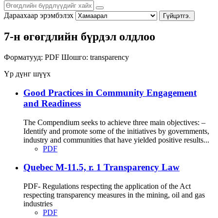
Дараахаар эрэмбэлэх
Гүйцэтгэ.
7-н өгөгдлийн бүрдэл олдлоо
Форматууд:
PDF
Шошго:
transparency
Үр дүнг шүүх
Good Practices in Community Engagement
and Readiness
The Compendium seeks to achieve three main objectives: –
Identify and promote some of the initiatives by governments,
industry and communities that have yielded positive results...
PDF
Quebec M-11.5, r. 1 Transparency Law
PDF- Regulations respecting the application of the Act
respecting transparency measures in the mining, oil and gas
industries
PDF