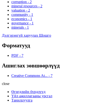
corruption
-
2
mineral resources
-
2
valuation
-
2
community
-
1
economics
-
1
governance
-
1
minerals
-
1
Дэлгэрэнгүй харуулах Шошго
Форматууд
PDF
-
7
Ашиглах зөвшөөрлүүд
Creative Commons At...
-
7
close
Өгөгдлийн бүрдлүүд
Үйл ажиллагааны урсгал
Танилцуулга