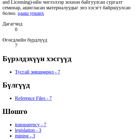
and Licensing)-ийн чиглэлээр зохион байгуулсан сургалт
семинар, ашигласан материалуудыг энэ хэсэгт байршуулсан
болно.
цааш унших
Дагагчид
0
Өгөгдлийн бүрдлүүд
7
Бүрэлдэхүүн хэсгүүд
Тусгай зөвшөөрөл
-
7
Бүлгүүд
Reference Files
-
7
Шошго
transparency
-
7
legislation
-
3
mining
-
3