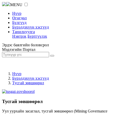
MENU
Нүүр
Өгөгдөл
Бүлгүүд
Бүрэлдэхүүн хэсгүүд
Танилцуулга
Нэвтрэх
Бүртгүүлэх
Эрдэс баялгийн боловсрол
Мэдлэгийн Портал
Нүүр
Бүрэлдэхүүн хэсгүүд
Тусгай зөвшөөрөл
Тусгай зөвшөөрөл
Уул уурхайн засаглал, тусгай зөвшөөрөл (Mining Governance