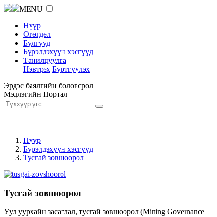
MENU
Нүүр
Өгөгдөл
Бүлгүүд
Бүрэлдэхүүн хэсгүүд
Танилцуулга
Нэвтрэх
Бүртгүүлэх
Эрдэс баялгийн боловсрол
Мэдлэгийн Портал
Нүүр
Бүрэлдэхүүн хэсгүүд
Тусгай зөвшөөрөл
Тусгай зөвшөөрөл
Уул уурхайн засаглал, тусгай зөвшөөрөл (Mining Governance