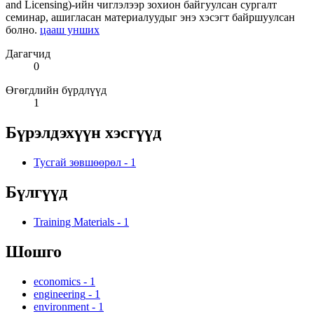
and Licensing)-ийн чиглэлээр зохион байгуулсан сургалт
семинар, ашигласан материалуудыг энэ хэсэгт байршуулсан
болно.
цааш унших
Дагагчид
0
Өгөгдлийн бүрдлүүд
1
Бүрэлдэхүүн хэсгүүд
Тусгай зөвшөөрөл
-
1
Бүлгүүд
Training Materials
-
1
Шошго
economics
-
1
engineering
-
1
environment
-
1