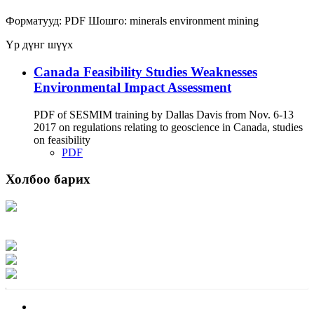
Форматууд:
PDF
Шошго:
minerals
environment
mining
Үр дүнг шүүх
Canada Feasibility Studies Weaknesses
Environmental Impact Assessment
PDF of SESMIM training by Dallas Davis from Nov. 6-13
2017 on regulations relating to geoscience in Canada, studies
on feasibility
PDF
Холбоо барих
Хаяг: Ашигт малтмал, газрын тосны газар, Монгол Улс, Улаанбаатар хот
15170, Чингэлтэй дүүрэг, Барилгачдын талбай-3, Засгийн газрын XII байр,
баруун жигүүр
Факс: 976-11-310370
Вэб админ: 976-51-263915
Цахим шуудан: info@mrpam.gov.mn