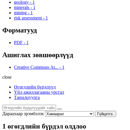
geology
-
1
minerals
-
1
mining
-
1
risk assessment
-
1
Форматууд
PDF
-
1
Ашиглах зөвшөөрлүүд
Creative Commons At...
-
1
close
Өгөгдлийн бүрдлүүд
Үйл ажиллагааны урсгал
Танилцуулга
Дараахаар эрэмбэлэх
Гүйцэтгэ.
1 өгөгдлийн бүрдэл олдлоо