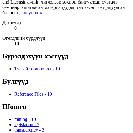
and Licensing)-ийн чиглэлээр зохион байгуулсан сургалт
семинар, ашигласан материалуудыг энэ хэсэгт байршуулсан
болно.
цааш унших
Дагагчид
0
Өгөгдлийн бүрдлүүд
10
Бүрэлдэхүүн хэсгүүд
Тусгай зөвшөөрөл
-
10
Бүлгүүд
Reference Files
-
10
Шошго
mining
-
10
legislation
-
7
transparency
-
3