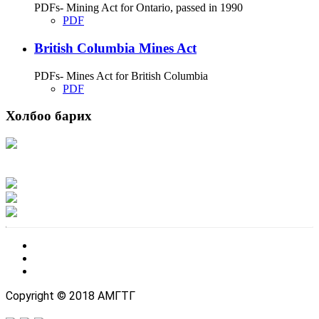
PDFs- Mining Act for Ontario, passed in 1990
PDF
British Columbia Mines Act
PDFs- Mines Act for British Columbia
PDF
Холбоо барих
Хаяг: Ашигт малтмал, газрын тосны газар, Монгол Улс, Улаанбаатар хот
15170, Чингэлтэй дүүрэг, Барилгачдын талбай-3, Засгийн газрын XII байр,
баруун жигүүр
Факс: 976-11-310370
Вэб админ: 976-51-263915
Цахим шуудан: info@mrpam.gov.mn
Copyright © 2018 АМГТГ