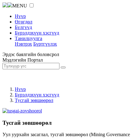
MENU
Нүүр
Өгөгдөл
Бүлгүүд
Бүрэлдэхүүн хэсгүүд
Танилцуулга
Нэвтрэх
Бүртгүүлэх
Эрдэс баялгийн боловсрол
Мэдлэгийн Портал
Нүүр
Бүрэлдэхүүн хэсгүүд
Тусгай зөвшөөрөл
Тусгай зөвшөөрөл
Уул уурхайн засаглал, тусгай зөвшөөрөл (Mining Governance