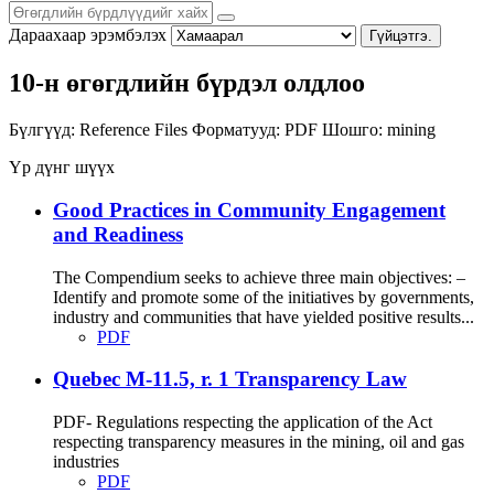
Дараахаар эрэмбэлэх
Гүйцэтгэ.
10-н өгөгдлийн бүрдэл олдлоо
Бүлгүүд:
Reference Files
Форматууд:
PDF
Шошго:
mining
Үр дүнг шүүх
Good Practices in Community Engagement
and Readiness
The Compendium seeks to achieve three main objectives: –
Identify and promote some of the initiatives by governments,
industry and communities that have yielded positive results...
PDF
Quebec M-11.5, r. 1 Transparency Law
PDF- Regulations respecting the application of the Act
respecting transparency measures in the mining, oil and gas
industries
PDF