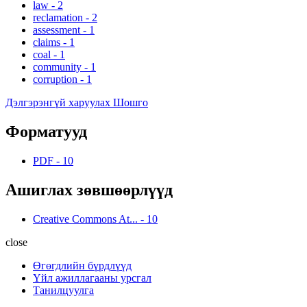
law
-
2
reclamation
-
2
assessment
-
1
claims
-
1
coal
-
1
community
-
1
corruption
-
1
Дэлгэрэнгүй харуулах Шошго
Форматууд
PDF
-
10
Ашиглах зөвшөөрлүүд
Creative Commons At...
-
10
close
Өгөгдлийн бүрдлүүд
Үйл ажиллагааны урсгал
Танилцуулга