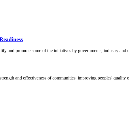
Readiness
fy and promote some of the initiatives by governments, industry and co
ength and effectiveness of communities, improving peoples' quality of l
5170, Чингэлтэй дүүрэг, Барилгачдын талбай-3, Засгийн газрын XII байр, бару