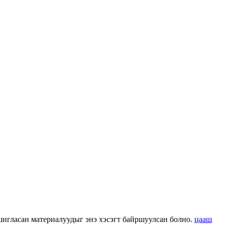
 ашигласан материалуудыг энэ хэсэгт байршуулсан болно.
цааш