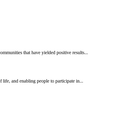
mmunities that have yielded positive results...
ife, and enabling people to participate in...
ун жигүүр