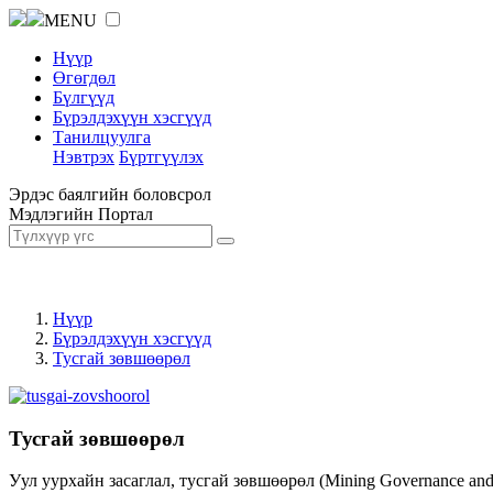
MENU
Нүүр
Өгөгдөл
Бүлгүүд
Бүрэлдэхүүн хэсгүүд
Танилцуулга
Нэвтрэх
Бүртгүүлэх
Эрдэс баялгийн боловсрол
Мэдлэгийн Портал
Нүүр
Бүрэлдэхүүн хэсгүүд
Тусгай зөвшөөрөл
Тусгай зөвшөөрөл
Уул уурхайн засаглал, тусгай зөвшөөрөл (Mining Governance an