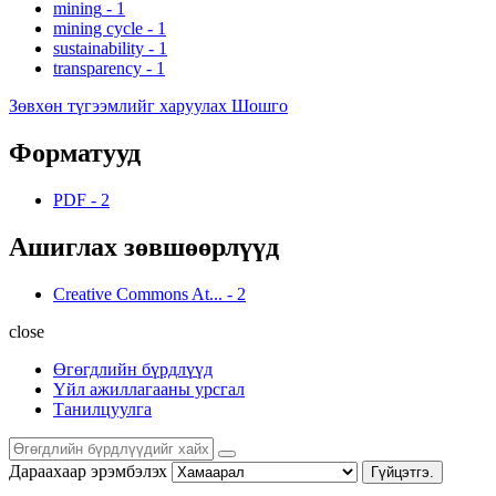
mining
-
1
mining cycle
-
1
sustainability
-
1
transparency
-
1
Зөвхөн түгээмлийг харуулах Шошго
Форматууд
PDF
-
2
Ашиглах зөвшөөрлүүд
Creative Commons At...
-
2
close
Өгөгдлийн бүрдлүүд
Үйл ажиллагааны урсгал
Танилцуулга
Дараахаар эрэмбэлэх
Гүйцэтгэ.