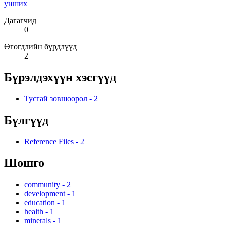
унших
Дагагчид
0
Өгөгдлийн бүрдлүүд
2
Бүрэлдэхүүн хэсгүүд
Тусгай зөвшөөрөл
-
2
Бүлгүүд
Reference Files
-
2
Шошго
community
-
2
development
-
1
education
-
1
health
-
1
minerals
-
1