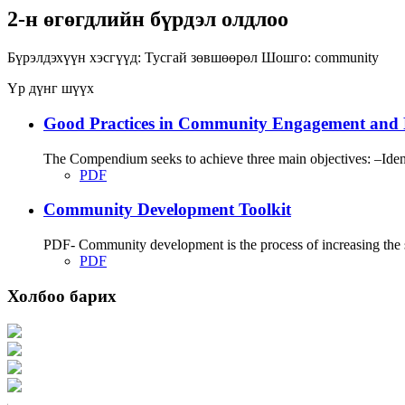
2-н өгөгдлийн бүрдэл олдлоо
Бүрэлдэхүүн хэсгүүд:
Тусгай зөвшөөрөл
Шошго:
community
Үр дүнг шүүх
Good Practices in Community Engagement and 
The Compendium seeks to achieve three main objectives: –Identi
PDF
Community Development Toolkit
PDF- Community development is the process of increasing the str
PDF
Холбоо барих
Хаяг: Ашигт малтмал, газрын тосны газар, Монгол Улс, Улаанбаатар хот 1
Факс: 976-11-310370
Вэб админ: 976-51-263915
Цахим шуудан: info@mrpam.gov.mn