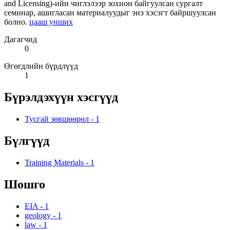
and Licensing)-ийн чиглэлээр зохион байгуулсан сургалт
семинар, ашигласан материалуудыг энэ хэсэгт байршуулсан
болно.
цааш унших
Дагагчид
0
Өгөгдлийн бүрдлүүд
1
Бүрэлдэхүүн хэсгүүд
Тусгай зөвшөөрөл
-
1
Бүлгүүд
Training Materials
-
1
Шошго
EIA
-
1
geology
-
1
law
-
1