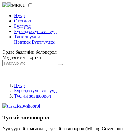
MENU
Нүүр
Өгөгдөл
Бүлгүүд
Бүрэлдэхүүн хэсгүүд
Танилцуулга
Нэвтрэх
Бүртгүүлэх
Эрдэс баялгийн боловсрол
Мэдлэгийн Портал
Нүүр
Бүрэлдэхүүн хэсгүүд
Тусгай зөвшөөрөл
Тусгай зөвшөөрөл
Уул уурхайн засаглал, тусгай зөвшөөрөл (Mining Governance