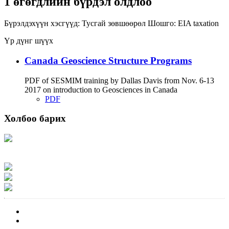
1 өгөгдлийн бүрдэл олдлоо
Бүрэлдэхүүн хэсгүүд:
Тусгай зөвшөөрөл
Шошго:
EIA
taxation
Үр дүнг шүүх
Canada Geoscience Structure Programs
PDF of SESMIM training by Dallas Davis from Nov. 6-13
2017 on introduction to Geosciences in Canada
PDF
Холбоо барих
Хаяг: Ашигт малтмал, газрын тосны газар, Монгол Улс, Улаанбаатар хот
15170, Чингэлтэй дүүрэг, Барилгачдын талбай-3, Засгийн газрын XII байр,
баруун жигүүр
Факс: 976-11-310370
Вэб админ: 976-51-263915
Цахим шуудан: info@mrpam.gov.mn