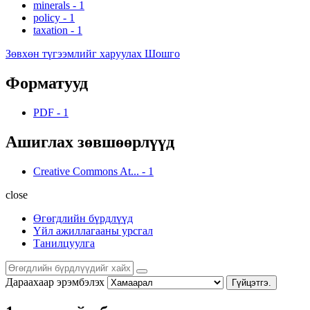
minerals
-
1
policy
-
1
taxation
-
1
Зөвхөн түгээмлийг харуулах Шошго
Форматууд
PDF
-
1
Ашиглах зөвшөөрлүүд
Creative Commons At...
-
1
close
Өгөгдлийн бүрдлүүд
Үйл ажиллагааны урсгал
Танилцуулга
Дараахаар эрэмбэлэх
Гүйцэтгэ.