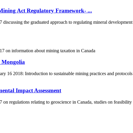
ining Act Regulatory Framework- ...
scussing the graduated approach to regulating mineral development in
7 on information about mining taxation in Canada
r Mongolia
 16 2018: Introduction to sustainable mining practices and protocols
mental Impact Assessment
 regulations relating to geoscience in Canada, studies on feasibility
5170, Чингэлтэй дүүрэг, Барилгачдын талбай-3, Засгийн газрын XII байр, бару