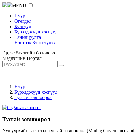
MENU
Нүүр
Өгөгдөл
Бүлгүүд
Бүрэлдэхүүн хэсгүүд
Танилцуулга
Нэвтрэх
Бүртгүүлэх
Эрдэс баялгийн боловсрол
Мэдлэгийн Портал
Нүүр
Бүрэлдэхүүн хэсгүүд
Тусгай зөвшөөрөл
Тусгай зөвшөөрөл
Уул уурхайн засаглал, тусгай зөвшөөрөл (Mining Governance an