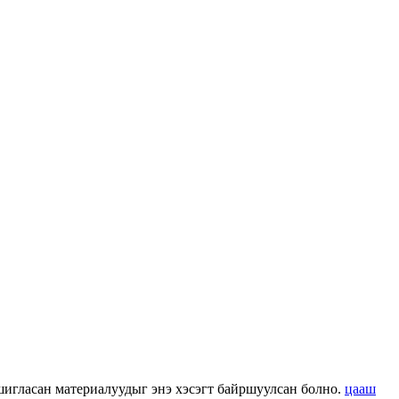
 ашигласан материалуудыг энэ хэсэгт байршуулсан болно.
цааш