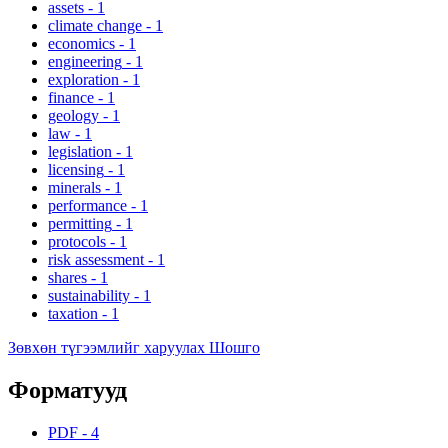
assets
-
1
climate change
-
1
economics
-
1
engineering
-
1
exploration
-
1
finance
-
1
geology
-
1
law
-
1
legislation
-
1
licensing
-
1
minerals
-
1
performance
-
1
permitting
-
1
protocols
-
1
risk assessment
-
1
shares
-
1
sustainability
-
1
taxation
-
1
Зөвхөн түгээмлийг харуулах Шошго
Форматууд
PDF
-
4