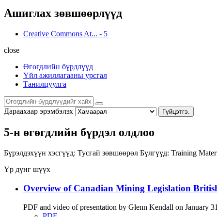
Ашиглах зөвшөөрлүүд
Creative Commons At...
-
5
close
Өгөгдлийн бүрдлүүд
Үйл ажиллагааны урсгал
Танилцуулга
Дараахаар эрэмбэлэх
Гүйцэтгэ.
5-н өгөгдлийн бүрдэл олдлоо
Бүрэлдэхүүн хэсгүүд:
Тусгай зөвшөөрөл
Бүлгүүд:
Training Mater
Үр дүнг шүүх
Overview of Canadian Mining Legislation Briti
PDF and video of presentation by Glenn Kendall on January 31 
PDF