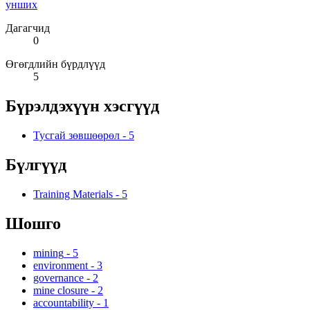
унших
Дагагчид
0
Өгөгдлийн бүрдлүүд
5
Бүрэлдэхүүн хэсгүүд
Тусгай зөвшөөрөл
-
5
Бүлгүүд
Training Materials
-
5
Шошго
mining
-
5
environment
-
3
governance
-
2
mine closure
-
2
accountability
-
1