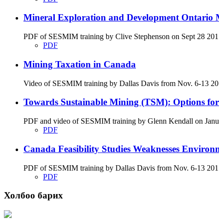
Mineral Exploration and Development Ontario M
PDF of SESMIM training by Clive Stephenson on Sept 28 2017 di
PDF
Mining Taxation in Canada
Video of SESMIM training by Dallas Davis from Nov. 6-13 201
Towards Sustainable Mining (TSM): Options fo
PDF and video of SESMIM training by Glenn Kendall on January
PDF
Canada Feasibility Studies Weaknesses Environ
PDF of SESMIM training by Dallas Davis from Nov. 6-13 2017 on
PDF
Холбоо барих
Хаяг: Ашигт малтмал, газрын тосны газар, Монгол Улс, Улаанбаатар хот 1