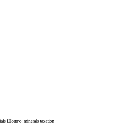
ials
Шошго:
minerals
taxation