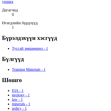
унших
Дагагчид
0
Өгөгдлийн бүрдлүүд
1
Бүрэлдэхүүн хэсгүүд
Тусгай зөвшөөрөл
-
1
Бүлгүүд
Training Materials
-
1
Шошго
EIA
-
1
geology
-
1
law
-
1
minerals
-
1
policy
-
1