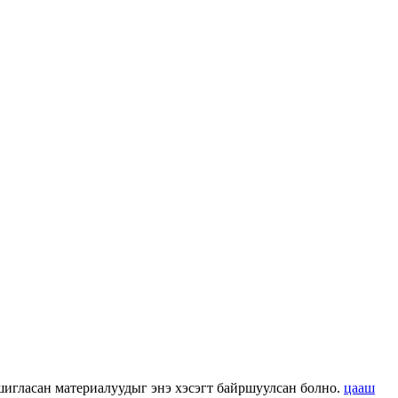
 ашигласан материалуудыг энэ хэсэгт байршуулсан болно.
цааш