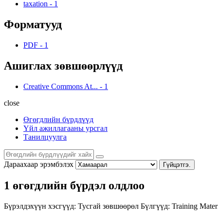
taxation
-
1
Форматууд
PDF
-
1
Ашиглах зөвшөөрлүүд
Creative Commons At...
-
1
close
Өгөгдлийн бүрдлүүд
Үйл ажиллагааны урсгал
Танилцуулга
Дараахаар эрэмбэлэх
Гүйцэтгэ.
1 өгөгдлийн бүрдэл олдлоо
Бүрэлдэхүүн хэсгүүд:
Тусгай зөвшөөрөл
Бүлгүүд:
Training Mater