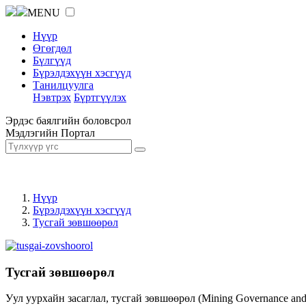
MENU
Нүүр
Өгөгдөл
Бүлгүүд
Бүрэлдэхүүн хэсгүүд
Танилцуулга
Нэвтрэх
Бүртгүүлэх
Эрдэс баялгийн боловсрол
Мэдлэгийн Портал
Нүүр
Бүрэлдэхүүн хэсгүүд
Тусгай зөвшөөрөл
Тусгай зөвшөөрөл
Уул уурхайн засаглал, тусгай зөвшөөрөл (Mining Governance an