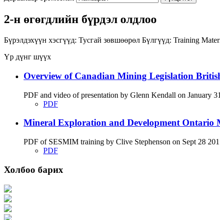
2-н өгөгдлийн бүрдэл олдлоо
Бүрэлдэхүүн хэсгүүд:
Тусгай зөвшөөрөл
Бүлгүүд:
Training Mater
Үр дүнг шүүх
Overview of Canadian Mining Legislation Briti
PDF and video of presentation by Glenn Kendall on January 31 
PDF
Mineral Exploration and Development Ontario M
PDF of SESMIM training by Clive Stephenson on Sept 28 2017 di
PDF
Холбоо барих
Хаяг: Ашигт малтмал, газрын тосны газар, Монгол Улс, Улаанбаатар хот 1
Факс: 976-11-310370
Вэб админ: 976-51-263915
Цахим шуудан: info@mrpam.gov.mn