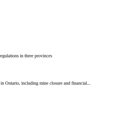
gulations in three provinces
 Ontario, including mine closure and financial...
ун жигүүр