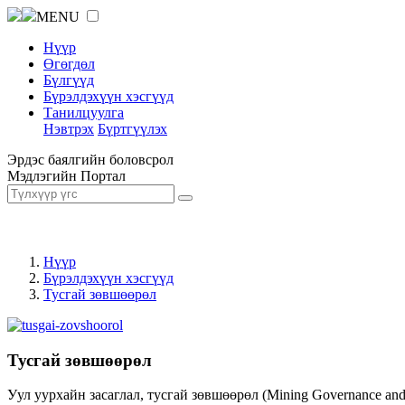
MENU
Нүүр
Өгөгдөл
Бүлгүүд
Бүрэлдэхүүн хэсгүүд
Танилцуулга
Нэвтрэх
Бүртгүүлэх
Эрдэс баялгийн боловсрол
Мэдлэгийн Портал
Нүүр
Бүрэлдэхүүн хэсгүүд
Тусгай зөвшөөрөл
Тусгай зөвшөөрөл
Уул уурхайн засаглал, тусгай зөвшөөрөл (Mining Governance an