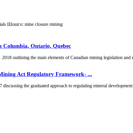
ials
Шошго:
mine closure
mining
sh Columbia, Ontario, Quebec
2018 outlining the main elements of Canadian mining legislation and re
ining Act Regulatory Framework- ...
scussing the graduated approach to regulating mineral development in
5170, Чингэлтэй дүүрэг, Барилгачдын талбай-3, Засгийн газрын XII байр, бару