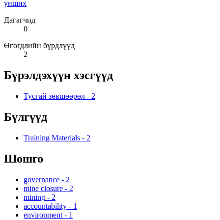
унших
Дагагчид
0
Өгөгдлийн бүрдлүүд
2
Бүрэлдэхүүн хэсгүүд
Тусгай зөвшөөрөл
-
2
Бүлгүүд
Training Materials
-
2
Шошго
governance
-
2
mine closure
-
2
mining
-
2
accountability
-
1
environment
-
1