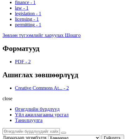
finance
-
1
law
-
1
legislation
-
1
licensing
-
1
permitting
-
1
Зөвхөн түгээмлийг харуулах Шошго
Форматууд
PDF
-
2
Ашиглах зөвшөөрлүүд
Creative Commons At...
-
2
close
Өгөгдлийн бүрдлүүд
Үйл ажиллагааны урсгал
Танилцуулга
Дараахаар эрэмбэлэх
Гүйцэтгэ.