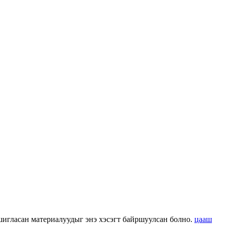
 ашигласан материалуудыг энэ хэсэгт байршуулсан болно.
цааш