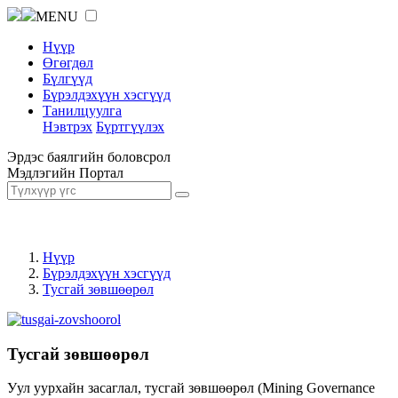
MENU
Нүүр
Өгөгдөл
Бүлгүүд
Бүрэлдэхүүн хэсгүүд
Танилцуулга
Нэвтрэх
Бүртгүүлэх
Эрдэс баялгийн боловсрол
Мэдлэгийн Портал
Нүүр
Бүрэлдэхүүн хэсгүүд
Тусгай зөвшөөрөл
Тусгай зөвшөөрөл
Уул уурхайн засаглал, тусгай зөвшөөрөл (Mining Governance