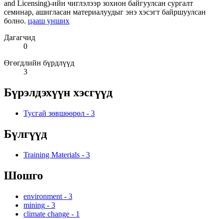
and Licensing)-ийн чиглэлээр зохион байгуулсан сургалт
семинар, ашигласан материалуудыг энэ хэсэгт байршуулсан
болно.
цааш унших
Дагагчид
0
Өгөгдлийн бүрдлүүд
3
Бүрэлдэхүүн хэсгүүд
Тусгай зөвшөөрөл
-
3
Бүлгүүд
Training Materials
-
3
Шошго
environment
-
3
mining
-
3
climate change
-
1