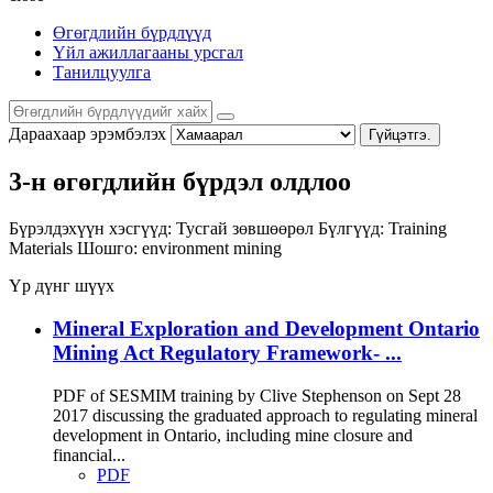
Өгөгдлийн бүрдлүүд
Үйл ажиллагааны урсгал
Танилцуулга
Дараахаар эрэмбэлэх
Гүйцэтгэ.
3-н өгөгдлийн бүрдэл олдлоо
Бүрэлдэхүүн хэсгүүд:
Тусгай зөвшөөрөл
Бүлгүүд:
Training
Materials
Шошго:
environment
mining
Үр дүнг шүүх
Mineral Exploration and Development Ontario
Mining Act Regulatory Framework- ...
PDF of SESMIM training by Clive Stephenson on Sept 28
2017 discussing the graduated approach to regulating mineral
development in Ontario, including mine closure and
financial...
PDF