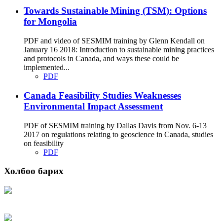
Towards Sustainable Mining (TSM): Options
for Mongolia
PDF and video of SESMIM training by Glenn Kendall on
January 16 2018: Introduction to sustainable mining practices
and protocols in Canada, and ways these could be
implemented...
PDF
Canada Feasibility Studies Weaknesses
Environmental Impact Assessment
PDF of SESMIM training by Dallas Davis from Nov. 6-13
2017 on regulations relating to geoscience in Canada, studies
on feasibility
PDF
Холбоо барих
Хаяг: Ашигт малтмал, газрын тосны газар, Монгол Улс, Улаанбаатар хот
15170, Чингэлтэй дүүрэг, Барилгачдын талбай-3, Засгийн газрын XII байр,
баруун жигүүр
Факс: 976-11-310370