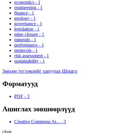
economics
-
1
engineering
-
1
finance
-
1
geology
-
1
governance
-
1
legislation
-
1
mine closure
-
1
minerals
-
1
performance
-
1
protocols
-
1
risk assessment
-
1
sustainability
-
1
Зөвхөн түгээмлийг харуулах Шошго
Форматууд
PDF
-
3
Ашиглах зөвшөөрлүүд
Creative Commons At...
-
3
close