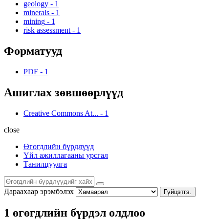
geology
-
1
minerals
-
1
mining
-
1
risk assessment
-
1
Форматууд
PDF
-
1
Ашиглах зөвшөөрлүүд
Creative Commons At...
-
1
close
Өгөгдлийн бүрдлүүд
Үйл ажиллагааны урсгал
Танилцуулга
Дараахаар эрэмбэлэх
Гүйцэтгэ.
1 өгөгдлийн бүрдэл олдлоо