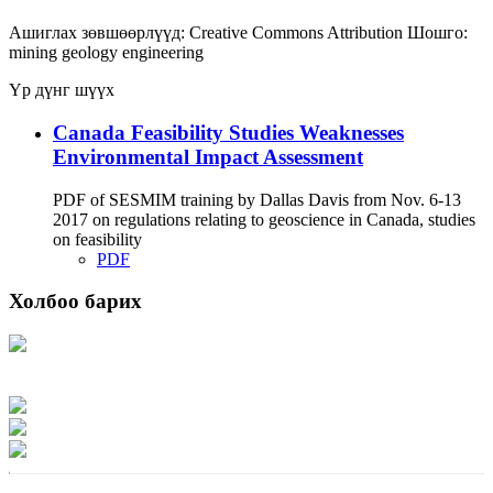
Ашиглах зөвшөөрлүүд:
Creative Commons Attribution
Шошго:
mining
geology
engineering
Үр дүнг шүүх
Canada Feasibility Studies Weaknesses
Environmental Impact Assessment
PDF of SESMIM training by Dallas Davis from Nov. 6-13
2017 on regulations relating to geoscience in Canada, studies
on feasibility
PDF
Холбоо барих
Хаяг: Ашигт малтмал, газрын тосны газар, Монгол Улс, Улаанбаатар хот
15170, Чингэлтэй дүүрэг, Барилгачдын талбай-3, Засгийн газрын XII байр,
баруун жигүүр
Факс: 976-11-310370
Вэб админ: 976-51-263915
Цахим шуудан: info@mrpam.gov.mn