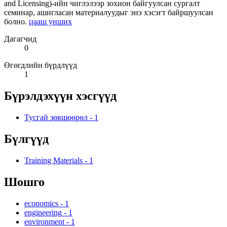
and Licensing)-ийн чиглэлээр зохион байгуулсан сургалт
семинар, ашигласан материалуудыг энэ хэсэгт байршуулсан
болно.
цааш унших
Дагагчид
0
Өгөгдлийн бүрдлүүд
1
Бүрэлдэхүүн хэсгүүд
Тусгай зөвшөөрөл
-
1
Бүлгүүд
Training Materials
-
1
Шошго
economics
-
1
engineering
-
1
environment
-
1