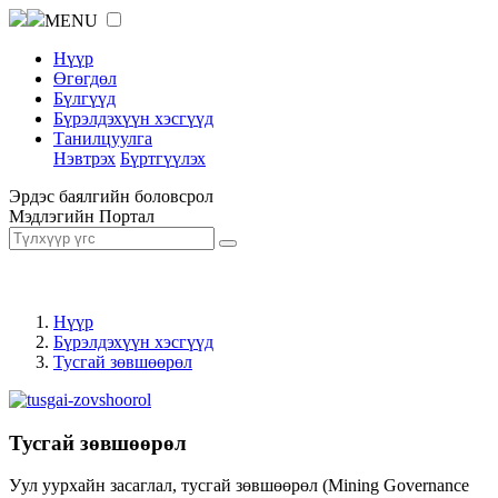
MENU
Нүүр
Өгөгдөл
Бүлгүүд
Бүрэлдэхүүн хэсгүүд
Танилцуулга
Нэвтрэх
Бүртгүүлэх
Эрдэс баялгийн боловсрол
Мэдлэгийн Портал
Нүүр
Бүрэлдэхүүн хэсгүүд
Тусгай зөвшөөрөл
Тусгай зөвшөөрөл
Уул уурхайн засаглал, тусгай зөвшөөрөл (Mining Governance