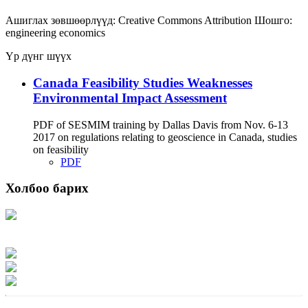
Ашиглах зөвшөөрлүүд:
Creative Commons Attribution
Шошго:
engineering
economics
Үр дүнг шүүх
Canada Feasibility Studies Weaknesses
Environmental Impact Assessment
PDF of SESMIM training by Dallas Davis from Nov. 6-13
2017 on regulations relating to geoscience in Canada, studies
on feasibility
PDF
Холбоо барих
Хаяг: Ашигт малтмал, газрын тосны газар, Монгол Улс, Улаанбаатар хот
15170, Чингэлтэй дүүрэг, Барилгачдын талбай-3, Засгийн газрын XII байр,
баруун жигүүр
Факс: 976-11-310370
Вэб админ: 976-51-263915
Цахим шуудан: info@mrpam.gov.mn