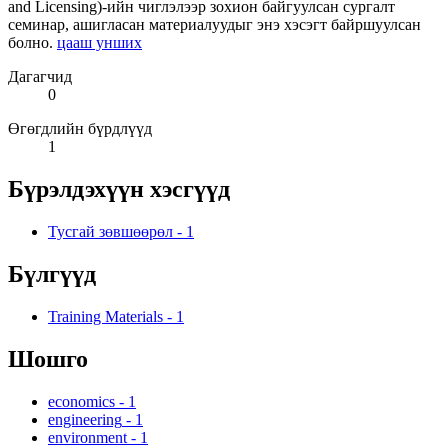
and Licensing)-ийн чиглэлээр зохион байгуулсан сургалт
семинар, ашигласан материалуудыг энэ хэсэгт байршуулсан
болно.
цааш унших
Дагагчид
0
Өгөгдлийн бүрдлүүд
1
Бүрэлдэхүүн хэсгүүд
Тусгай зөвшөөрөл
-
1
Бүлгүүд
Training Materials
-
1
Шошго
economics
-
1
engineering
-
1
environment
-
1