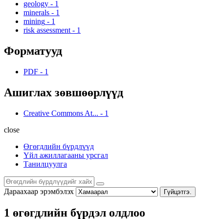
geology
-
1
minerals
-
1
mining
-
1
risk assessment
-
1
Форматууд
PDF
-
1
Ашиглах зөвшөөрлүүд
Creative Commons At...
-
1
close
Өгөгдлийн бүрдлүүд
Үйл ажиллагааны урсгал
Танилцуулга
Дараахаар эрэмбэлэх
Гүйцэтгэ.
1 өгөгдлийн бүрдэл олдлоо