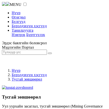
MENU
Нүүр
Өгөгдөл
Бүлгүүд
Бүрэлдэхүүн хэсгүүд
Танилцуулга
Нэвтрэх
Бүртгүүлэх
Эрдэс баялгийн боловсрол
Мэдлэгийн Портал
Нүүр
Бүрэлдэхүүн хэсгүүд
Тусгай зөвшөөрөл
Тусгай зөвшөөрөл
Уул уурхайн засаглал, тусгай зөвшөөрөл (Mining Governance