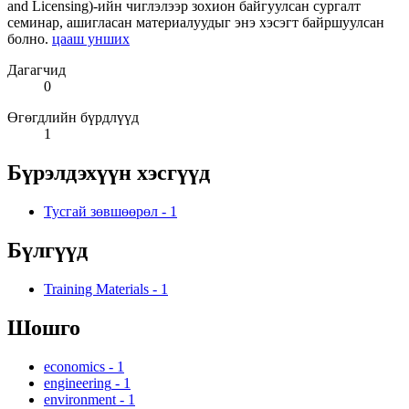
and Licensing)-ийн чиглэлээр зохион байгуулсан сургалт
семинар, ашигласан материалуудыг энэ хэсэгт байршуулсан
болно.
цааш унших
Дагагчид
0
Өгөгдлийн бүрдлүүд
1
Бүрэлдэхүүн хэсгүүд
Тусгай зөвшөөрөл
-
1
Бүлгүүд
Training Materials
-
1
Шошго
economics
-
1
engineering
-
1
environment
-
1