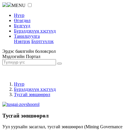
MENU
Нүүр
Өгөгдөл
Бүлгүүд
Бүрэлдэхүүн хэсгүүд
Танилцуулга
Нэвтрэх
Бүртгүүлэх
Эрдэс баялгийн боловсрол
Мэдлэгийн Портал
Нүүр
Бүрэлдэхүүн хэсгүүд
Тусгай зөвшөөрөл
Тусгай зөвшөөрөл
Уул уурхайн засаглал, тусгай зөвшөөрөл (Mining Governance