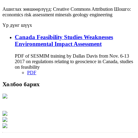
Ашиглах зөвшөөрлүүд:
Creative Commons Attribution
Шошго:
economics
risk assessment
minerals
geology
engineering
Үр дүнг шүүх
Canada Feasibility Studies Weaknesses
Environmental Impact Assessment
PDF of SESMIM training by Dallas Davis from Nov. 6-13
2017 on regulations relating to geoscience in Canada, studies
on feasibility
PDF
Холбоо барих
Хаяг: Ашигт малтмал, газрын тосны газар, Монгол Улс, Улаанбаатар хот
15170, Чингэлтэй дүүрэг, Барилгачдын талбай-3, Засгийн газрын XII байр,
баруун жигүүр
Факс: 976-11-310370
Вэб админ: 976-51-263915
Цахим шуудан: info@mrpam.gov.mn