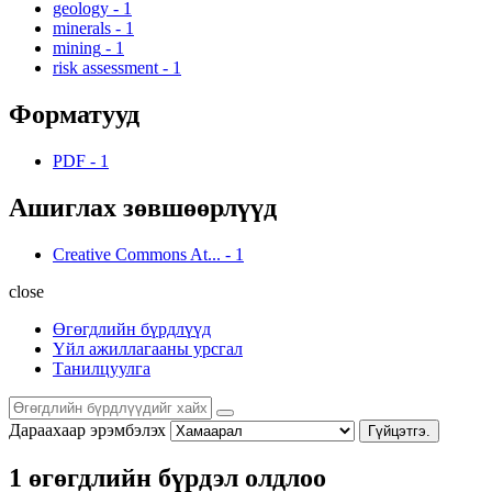
geology
-
1
minerals
-
1
mining
-
1
risk assessment
-
1
Форматууд
PDF
-
1
Ашиглах зөвшөөрлүүд
Creative Commons At...
-
1
close
Өгөгдлийн бүрдлүүд
Үйл ажиллагааны урсгал
Танилцуулга
Дараахаар эрэмбэлэх
Гүйцэтгэ.
1 өгөгдлийн бүрдэл олдлоо