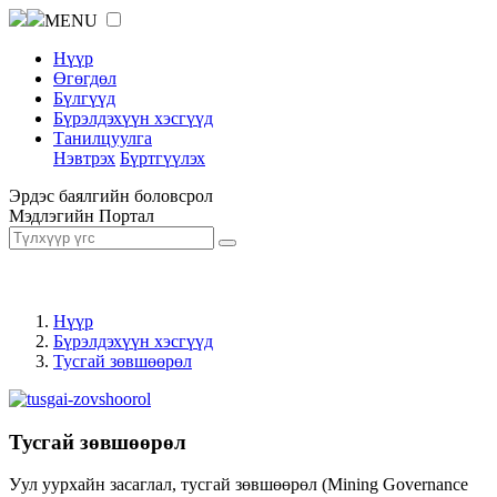
MENU
Нүүр
Өгөгдөл
Бүлгүүд
Бүрэлдэхүүн хэсгүүд
Танилцуулга
Нэвтрэх
Бүртгүүлэх
Эрдэс баялгийн боловсрол
Мэдлэгийн Портал
Нүүр
Бүрэлдэхүүн хэсгүүд
Тусгай зөвшөөрөл
Тусгай зөвшөөрөл
Уул уурхайн засаглал, тусгай зөвшөөрөл (Mining Governance