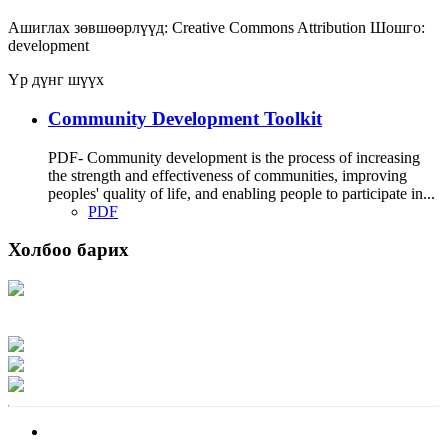
Ашиглах зөвшөөрлүүд:
Creative Commons Attribution
Шошго:
development
Үр дүнг шүүх
Community Development Toolkit
PDF- Community development is the process of increasing
the strength and effectiveness of communities, improving
peoples' quality of life, and enabling people to participate in...
PDF
Холбоо барих
Хаяг: Ашигт малтмал, газрын тосны газар, Монгол Улс, Улаанбаатар хот
15170, Чингэлтэй дүүрэг, Барилгачдын талбай-3, Засгийн газрын XII байр,
баруун жигүүр
Факс: 976-11-310370
Вэб админ: 976-51-263915
Цахим шуудан: info@mrpam.gov.mn