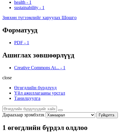
health
-
1
sustainability
-
1
Зөвхөн түгээмлийг харуулах Шошго
Форматууд
PDF
-
1
Ашиглах зөвшөөрлүүд
Creative Commons At...
-
1
close
Өгөгдлийн бүрдлүүд
Үйл ажиллагааны урсгал
Танилцуулга
Дараахаар эрэмбэлэх
Гүйцэтгэ.
1 өгөгдлийн бүрдэл олдлоо