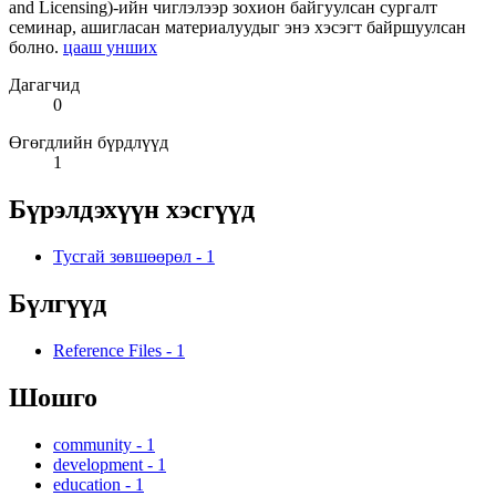
and Licensing)-ийн чиглэлээр зохион байгуулсан сургалт
семинар, ашигласан материалуудыг энэ хэсэгт байршуулсан
болно.
цааш унших
Дагагчид
0
Өгөгдлийн бүрдлүүд
1
Бүрэлдэхүүн хэсгүүд
Тусгай зөвшөөрөл
-
1
Бүлгүүд
Reference Files
-
1
Шошго
community
-
1
development
-
1
education
-
1