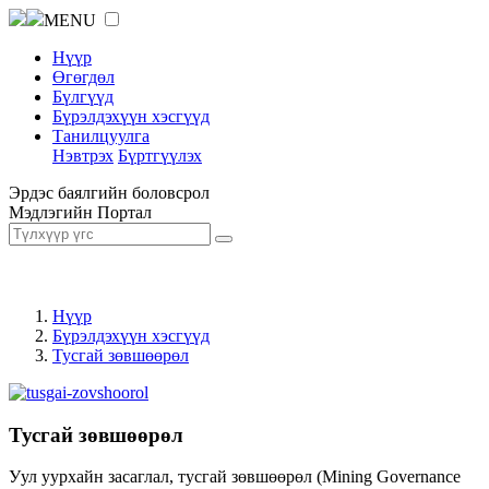
MENU
Нүүр
Өгөгдөл
Бүлгүүд
Бүрэлдэхүүн хэсгүүд
Танилцуулга
Нэвтрэх
Бүртгүүлэх
Эрдэс баялгийн боловсрол
Мэдлэгийн Портал
Нүүр
Бүрэлдэхүүн хэсгүүд
Тусгай зөвшөөрөл
Тусгай зөвшөөрөл
Уул уурхайн засаглал, тусгай зөвшөөрөл (Mining Governance