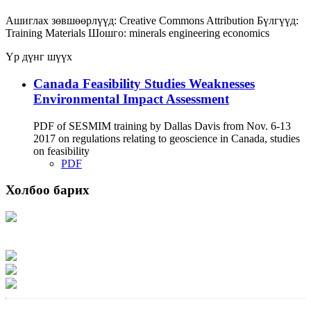
Ашиглах зөвшөөрлүүд:
Creative Commons Attribution
Бүлгүүд:
Training Materials
Шошго:
minerals
engineering
economics
Үр дүнг шүүх
Canada Feasibility Studies Weaknesses
Environmental Impact Assessment
PDF of SESMIM training by Dallas Davis from Nov. 6-13
2017 on regulations relating to geoscience in Canada, studies
on feasibility
PDF
Холбоо барих
Хаяг: Ашигт малтмал, газрын тосны газар, Монгол Улс, Улаанбаатар хот
15170, Чингэлтэй дүүрэг, Барилгачдын талбай-3, Засгийн газрын XII байр,
баруун жигүүр
Факс: 976-11-310370
Вэб админ: 976-51-263915
Цахим шуудан: info@mrpam.gov.mn