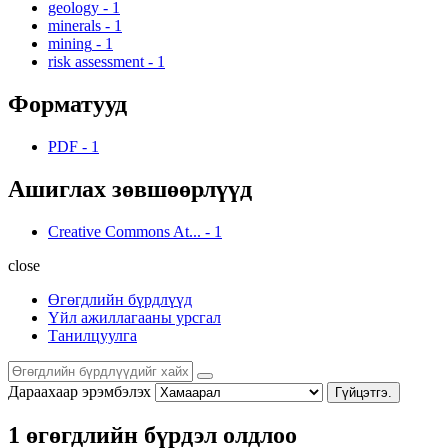
geology
-
1
minerals
-
1
mining
-
1
risk assessment
-
1
Форматууд
PDF
-
1
Ашиглах зөвшөөрлүүд
Creative Commons At...
-
1
close
Өгөгдлийн бүрдлүүд
Үйл ажиллагааны урсгал
Танилцуулга
Дараахаар эрэмбэлэх
Гүйцэтгэ.
1 өгөгдлийн бүрдэл олдлоо