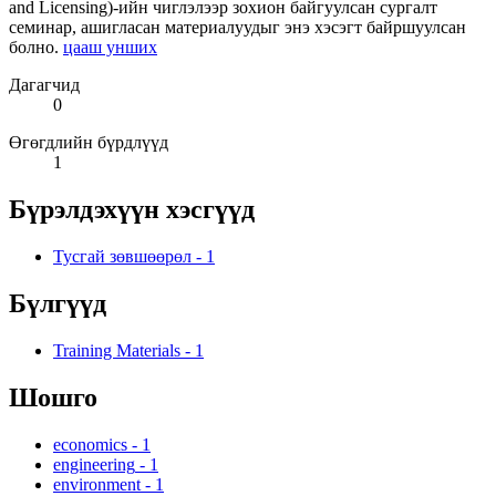
and Licensing)-ийн чиглэлээр зохион байгуулсан сургалт
семинар, ашигласан материалуудыг энэ хэсэгт байршуулсан
болно.
цааш унших
Дагагчид
0
Өгөгдлийн бүрдлүүд
1
Бүрэлдэхүүн хэсгүүд
Тусгай зөвшөөрөл
-
1
Бүлгүүд
Training Materials
-
1
Шошго
economics
-
1
engineering
-
1
environment
-
1