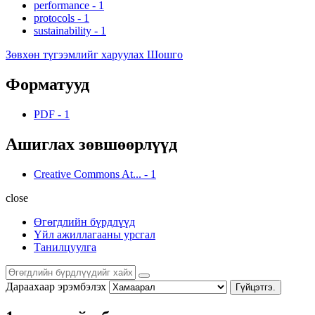
performance
-
1
protocols
-
1
sustainability
-
1
Зөвхөн түгээмлийг харуулах Шошго
Форматууд
PDF
-
1
Ашиглах зөвшөөрлүүд
Creative Commons At...
-
1
close
Өгөгдлийн бүрдлүүд
Үйл ажиллагааны урсгал
Танилцуулга
Дараахаар эрэмбэлэх
Гүйцэтгэ.