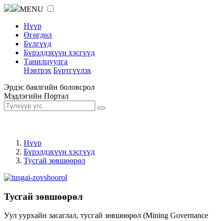
MENU
Нүүр
Өгөгдөл
Бүлгүүд
Бүрэлдэхүүн хэсгүүд
Танилцуулга
Нэвтрэх
Бүртгүүлэх
Эрдэс баялгийн боловсрол
Мэдлэгийн Портал
Нүүр
Бүрэлдэхүүн хэсгүүд
Тусгай зөвшөөрөл
Тусгай зөвшөөрөл
Уул уурхайн засаглал, тусгай зөвшөөрөл (Mining Governance