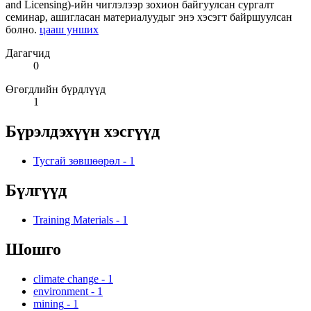
and Licensing)-ийн чиглэлээр зохион байгуулсан сургалт
семинар, ашигласан материалуудыг энэ хэсэгт байршуулсан
болно.
цааш унших
Дагагчид
0
Өгөгдлийн бүрдлүүд
1
Бүрэлдэхүүн хэсгүүд
Тусгай зөвшөөрөл
-
1
Бүлгүүд
Training Materials
-
1
Шошго
climate change
-
1
environment
-
1
mining
-
1