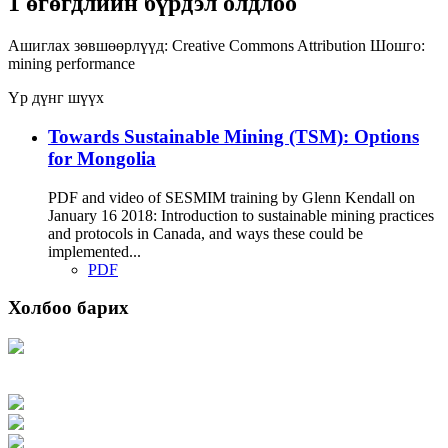
1 өгөгдлийн бүрдэл олдлоо
Ашиглах зөвшөөрлүүд:
Creative Commons Attribution
Шошго:
mining
performance
Үр дүнг шүүх
Towards Sustainable Mining (TSM): Options
for Mongolia
PDF and video of SESMIM training by Glenn Kendall on
January 16 2018: Introduction to sustainable mining practices
and protocols in Canada, and ways these could be
implemented...
PDF
Холбоо барих
Хаяг: Ашигт малтмал, газрын тосны газар, Монгол Улс, Улаанбаатар хот
15170, Чингэлтэй дүүрэг, Барилгачдын талбай-3, Засгийн газрын XII байр,
баруун жигүүр
Факс: 976-11-310370
Вэб админ: 976-51-263915
Цахим шуудан: info@mrpam.gov.mn