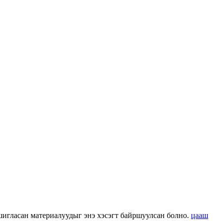
 ашигласан материалуудыг энэ хэсэгт байршуулсан болно.
цааш