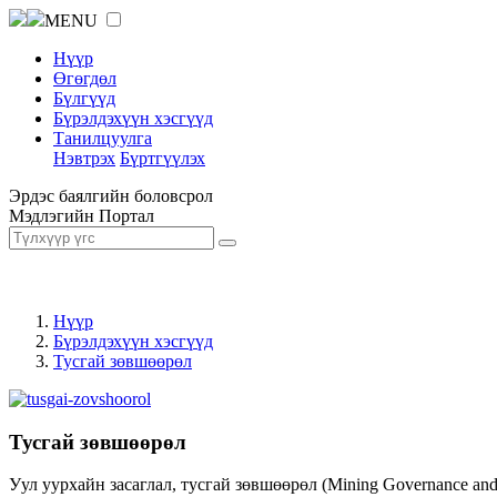
MENU
Нүүр
Өгөгдөл
Бүлгүүд
Бүрэлдэхүүн хэсгүүд
Танилцуулга
Нэвтрэх
Бүртгүүлэх
Эрдэс баялгийн боловсрол
Мэдлэгийн Портал
Нүүр
Бүрэлдэхүүн хэсгүүд
Тусгай зөвшөөрөл
Тусгай зөвшөөрөл
Уул уурхайн засаглал, тусгай зөвшөөрөл (Mining Governance an