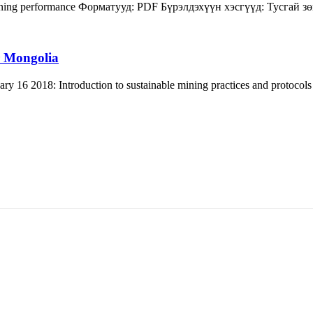
ning
performance
Форматууд:
PDF
Бүрэлдэхүүн хэсгүүд:
Тусгай з
r Mongolia
 16 2018: Introduction to sustainable mining practices and protocols
5170, Чингэлтэй дүүрэг, Барилгачдын талбай-3, Засгийн газрын XII байр, бару