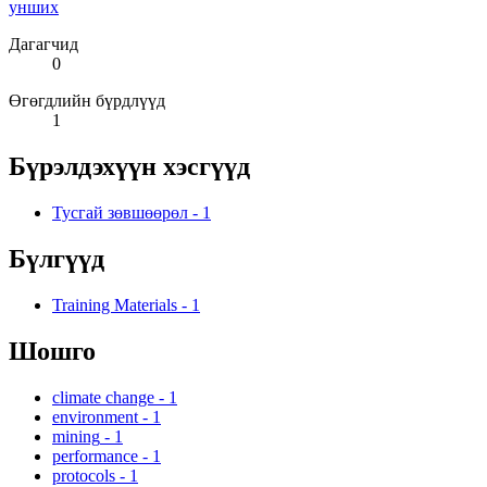
унших
Дагагчид
0
Өгөгдлийн бүрдлүүд
1
Бүрэлдэхүүн хэсгүүд
Тусгай зөвшөөрөл
-
1
Бүлгүүд
Training Materials
-
1
Шошго
climate change
-
1
environment
-
1
mining
-
1
performance
-
1
protocols
-
1