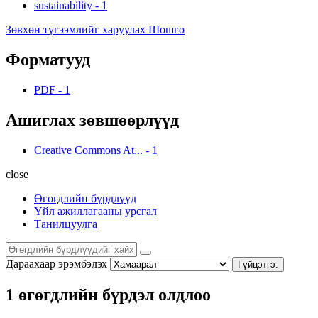
sustainability
-
1
Зөвхөн түгээмлийг харуулах Шошго
Форматууд
PDF
-
1
Ашиглах зөвшөөрлүүд
Creative Commons At...
-
1
close
Өгөгдлийн бүрдлүүд
Үйл ажиллагааны урсгал
Танилцуулга
Дараахаар эрэмбэлэх
Гүйцэтгэ.
1 өгөгдлийн бүрдэл олдлоо