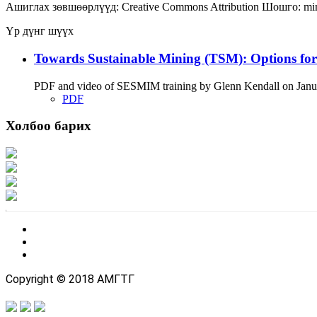
Ашиглах зөвшөөрлүүд:
Creative Commons Attribution
Шошго:
mi
Үр дүнг шүүх
Towards Sustainable Mining (TSM): Options fo
PDF and video of SESMIM training by Glenn Kendall on January
PDF
Холбоо барих
Хаяг: Ашигт малтмал, газрын тосны газар, Монгол Улс, Улаанбаатар хот 1
Факс: 976-11-310370
Вэб админ: 976-51-263915
Цахим шуудан: info@mrpam.gov.mn
Copyright © 2018 АМГТГ