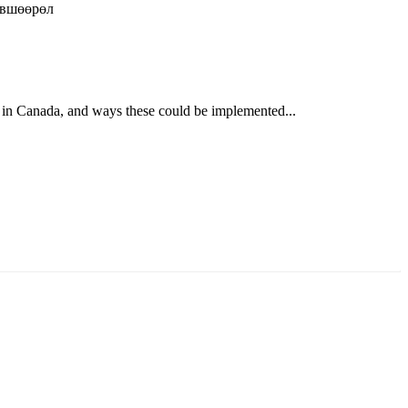
өвшөөрөл
 in Canada, and ways these could be implemented...
ун жигүүр