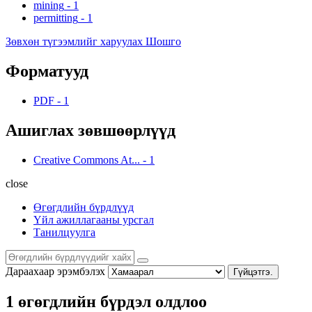
mining
-
1
permitting
-
1
Зөвхөн түгээмлийг харуулах Шошго
Форматууд
PDF
-
1
Ашиглах зөвшөөрлүүд
Creative Commons At...
-
1
close
Өгөгдлийн бүрдлүүд
Үйл ажиллагааны урсгал
Танилцуулга
Дараахаар эрэмбэлэх
Гүйцэтгэ.
1 өгөгдлийн бүрдэл олдлоо