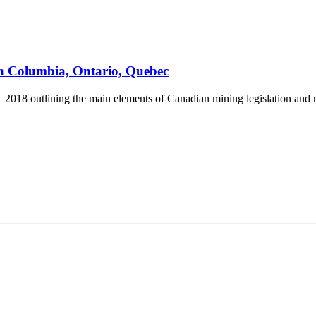
sh Columbia, Ontario, Quebec
2018 outlining the main elements of Canadian mining legislation and re
5170, Чингэлтэй дүүрэг, Барилгачдын талбай-3, Засгийн газрын XII байр, бару