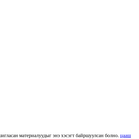
 ашигласан материалуудыг энэ хэсэгт байршуулсан болно.
цааш