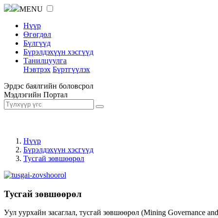
MENU
Нүүр
Өгөгдөл
Бүлгүүд
Бүрэлдэхүүн хэсгүүд
Танилцуулга
Нэвтрэх
Бүртгүүлэх
Эрдэс баялгийн боловсрол
Мэдлэгийн Портал
Нүүр
Бүрэлдэхүүн хэсгүүд
Тусгай зөвшөөрөл
Тусгай зөвшөөрөл
Уул уурхайн засаглал, тусгай зөвшөөрөл (Mining Governance an