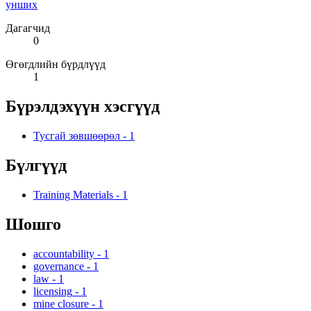
унших
Дагагчид
0
Өгөгдлийн бүрдлүүд
1
Бүрэлдэхүүн хэсгүүд
Тусгай зөвшөөрөл
-
1
Бүлгүүд
Training Materials
-
1
Шошго
accountability
-
1
governance
-
1
law
-
1
licensing
-
1
mine closure
-
1