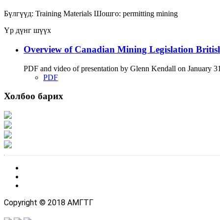
Бүлгүүд:
Training Materials
Шошго:
permitting
mining
Үр дүнг шүүх
Overview of Canadian Mining Legislation Briti
PDF and video of presentation by Glenn Kendall on January 31 
PDF
Холбоо барих
Хаяг: Ашигт малтмал, газрын тосны газар, Монгол Улс, Улаанбаатар хот 1
Факс: 976-11-310370
Вэб админ: 976-51-263915
Цахим шуудан: info@mrpam.gov.mn
Copyright © 2018 АМГТГ