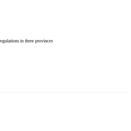
gulations in three provinces
ун жигүүр