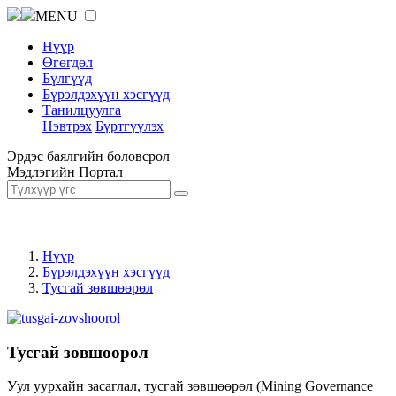
MENU
Нүүр
Өгөгдөл
Бүлгүүд
Бүрэлдэхүүн хэсгүүд
Танилцуулга
Нэвтрэх
Бүртгүүлэх
Эрдэс баялгийн боловсрол
Мэдлэгийн Портал
Нүүр
Бүрэлдэхүүн хэсгүүд
Тусгай зөвшөөрөл
Тусгай зөвшөөрөл
Уул уурхайн засаглал, тусгай зөвшөөрөл (Mining Governance