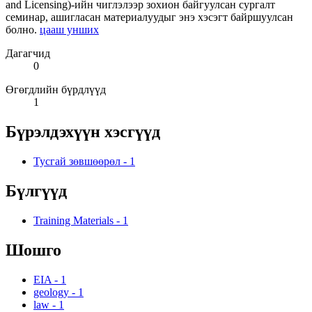
and Licensing)-ийн чиглэлээр зохион байгуулсан сургалт
семинар, ашигласан материалуудыг энэ хэсэгт байршуулсан
болно.
цааш унших
Дагагчид
0
Өгөгдлийн бүрдлүүд
1
Бүрэлдэхүүн хэсгүүд
Тусгай зөвшөөрөл
-
1
Бүлгүүд
Training Materials
-
1
Шошго
EIA
-
1
geology
-
1
law
-
1