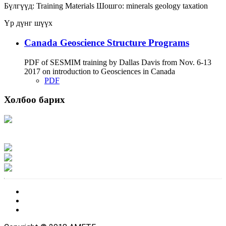
Бүлгүүд:
Training Materials
Шошго:
minerals
geology
taxation
Үр дүнг шүүх
Canada Geoscience Structure Programs
PDF of SESMIM training by Dallas Davis from Nov. 6-13
2017 on introduction to Geosciences in Canada
PDF
Холбоо барих
Хаяг: Ашигт малтмал, газрын тосны газар, Монгол Улс, Улаанбаатар хот
15170, Чингэлтэй дүүрэг, Барилгачдын талбай-3, Засгийн газрын XII байр,
баруун жигүүр
Факс: 976-11-310370
Вэб админ: 976-51-263915
Цахим шуудан: info@mrpam.gov.mn