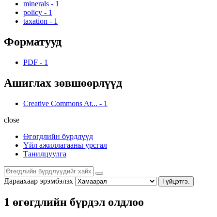
minerals
-
1
policy
-
1
taxation
-
1
Форматууд
PDF
-
1
Ашиглах зөвшөөрлүүд
Creative Commons At...
-
1
close
Өгөгдлийн бүрдлүүд
Үйл ажиллагааны урсгал
Танилцуулга
Дараахаар эрэмбэлэх
Гүйцэтгэ.
1 өгөгдлийн бүрдэл олдлоо