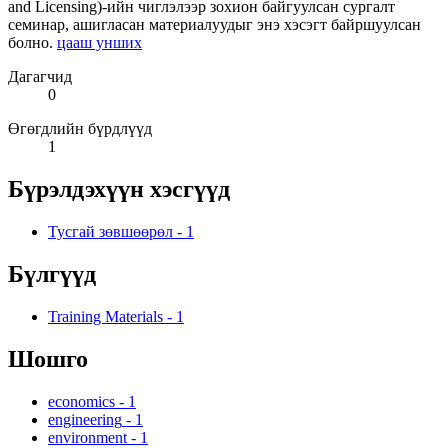
and Licensing)-ийн чиглэлээр зохион байгуулсан сургалт
семинар, ашигласан материалуудыг энэ хэсэгт байршуулсан
болно.
цааш унших
Дагагчид
0
Өгөгдлийн бүрдлүүд
1
Бүрэлдэхүүн хэсгүүд
Тусгай зөвшөөрөл
-
1
Бүлгүүд
Training Materials
-
1
Шошго
economics
-
1
engineering
-
1
environment
-
1