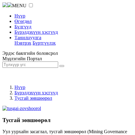
MENU
Нүүр
Өгөгдөл
Бүлгүүд
Бүрэлдэхүүн хэсгүүд
Танилцуулга
Нэвтрэх
Бүртгүүлэх
Эрдэс баялгийн боловсрол
Мэдлэгийн Портал
Нүүр
Бүрэлдэхүүн хэсгүүд
Тусгай зөвшөөрөл
Тусгай зөвшөөрөл
Уул уурхайн засаглал, тусгай зөвшөөрөл (Mining Governance