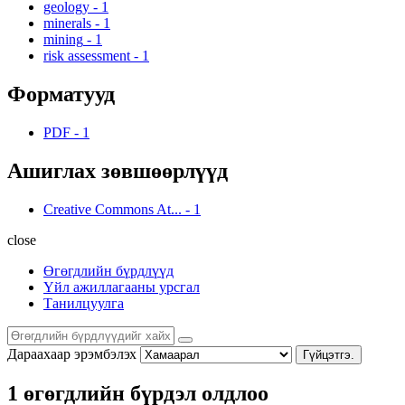
geology
-
1
minerals
-
1
mining
-
1
risk assessment
-
1
Форматууд
PDF
-
1
Ашиглах зөвшөөрлүүд
Creative Commons At...
-
1
close
Өгөгдлийн бүрдлүүд
Үйл ажиллагааны урсгал
Танилцуулга
Дараахаар эрэмбэлэх
Гүйцэтгэ.
1 өгөгдлийн бүрдэл олдлоо