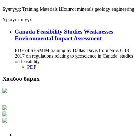
Бүлгүүд:
Training Materials
Шошго:
minerals
geology
engineering
Үр дүнг шүүх
Canada Feasibility Studies Weaknesses
Environmental Impact Assessment
PDF of SESMIM training by Dallas Davis from Nov. 6-13
2017 on regulations relating to geoscience in Canada, studies
on feasibility
PDF
Холбоо барих
Хаяг: Ашигт малтмал, газрын тосны газар, Монгол Улс, Улаанбаатар хот
15170, Чингэлтэй дүүрэг, Барилгачдын талбай-3, Засгийн газрын XII байр,
баруун жигүүр
Факс: 976-11-310370
Вэб админ: 976-51-263915
Цахим шуудан: info@mrpam.gov.mn