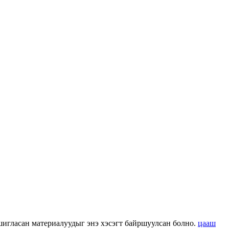
 ашигласан материалуудыг энэ хэсэгт байршуулсан болно.
цааш