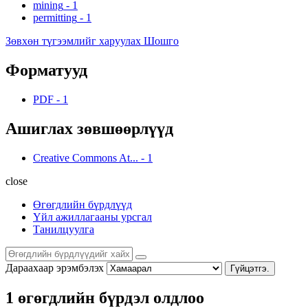
mining
-
1
permitting
-
1
Зөвхөн түгээмлийг харуулах Шошго
Форматууд
PDF
-
1
Ашиглах зөвшөөрлүүд
Creative Commons At...
-
1
close
Өгөгдлийн бүрдлүүд
Үйл ажиллагааны урсгал
Танилцуулга
Дараахаар эрэмбэлэх
Гүйцэтгэ.
1 өгөгдлийн бүрдэл олдлоо