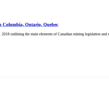
sh Columbia, Ontario, Quebec
2018 outlining the main elements of Canadian mining legislation and re
5170, Чингэлтэй дүүрэг, Барилгачдын талбай-3, Засгийн газрын XII байр, бару