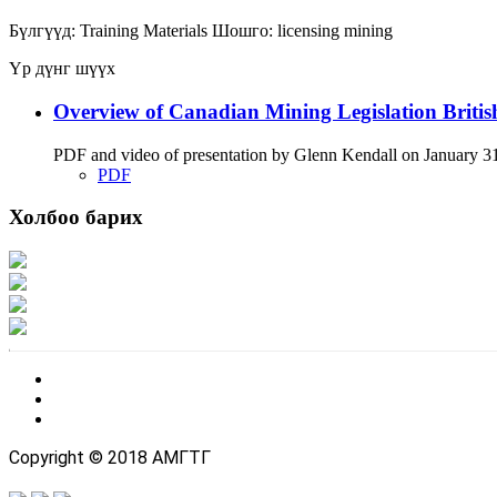
Бүлгүүд:
Training Materials
Шошго:
licensing
mining
Үр дүнг шүүх
Overview of Canadian Mining Legislation Briti
PDF and video of presentation by Glenn Kendall on January 31 
PDF
Холбоо барих
Хаяг: Ашигт малтмал, газрын тосны газар, Монгол Улс, Улаанбаатар хот 1
Факс: 976-11-310370
Вэб админ: 976-51-263915
Цахим шуудан: info@mrpam.gov.mn
Copyright © 2018 АМГТГ