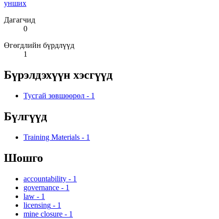
унших
Дагагчид
0
Өгөгдлийн бүрдлүүд
1
Бүрэлдэхүүн хэсгүүд
Тусгай зөвшөөрөл
-
1
Бүлгүүд
Training Materials
-
1
Шошго
accountability
-
1
governance
-
1
law
-
1
licensing
-
1
mine closure
-
1