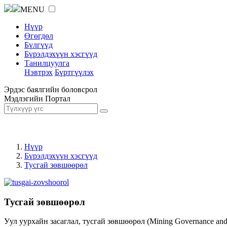
MENU
Нүүр
Өгөгдөл
Бүлгүүд
Бүрэлдэхүүн хэсгүүд
Танилцуулга
Нэвтрэх
Бүртгүүлэх
Эрдэс баялгийн боловсрол
Мэдлэгийн Портал
Нүүр
Бүрэлдэхүүн хэсгүүд
Тусгай зөвшөөрөл
Тусгай зөвшөөрөл
Уул уурхайн засаглал, тусгай зөвшөөрөл (Mining Governance an