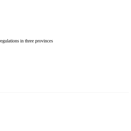
gulations in three provinces
ун жигүүр