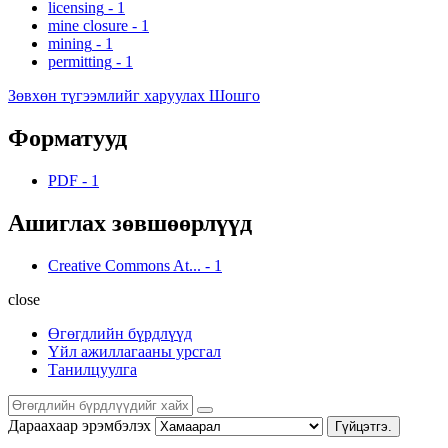
licensing
-
1
mine closure
-
1
mining
-
1
permitting
-
1
Зөвхөн түгээмлийг харуулах Шошго
Форматууд
PDF
-
1
Ашиглах зөвшөөрлүүд
Creative Commons At...
-
1
close
Өгөгдлийн бүрдлүүд
Үйл ажиллагааны урсгал
Танилцуулга
Дараахаар эрэмбэлэх
Гүйцэтгэ.