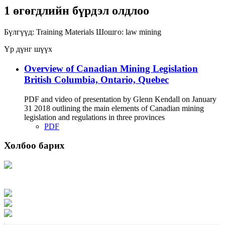
1 өгөгдлийн бүрдэл олдлоо
Бүлгүүд:
Training Materials
Шошго:
law
mining
Үр дүнг шүүх
Overview of Canadian Mining Legislation
British Columbia, Ontario, Quebec
PDF and video of presentation by Glenn Kendall on January
31 2018 outlining the main elements of Canadian mining
legislation and regulations in three provinces
PDF
Холбоо барих
Хаяг: Ашигт малтмал, газрын тосны газар, Монгол Улс, Улаанбаатар хот
15170, Чингэлтэй дүүрэг, Барилгачдын талбай-3, Засгийн газрын XII байр,
баруун жигүүр
Факс: 976-11-310370
Вэб админ: 976-51-263915
Цахим шуудан: info@mrpam.gov.mn