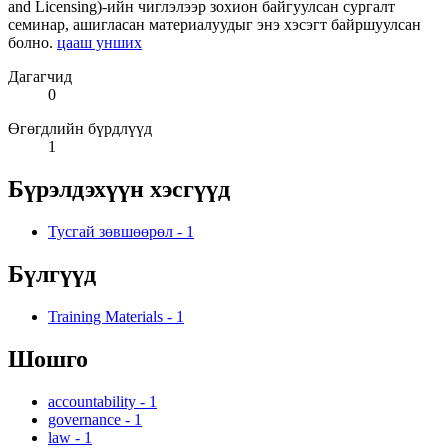
and Licensing)-ийн чиглэлээр зохион байгуулсан сургалт
семинар, ашигласан материалуудыг энэ хэсэгт байршуулсан
болно.
цааш унших
Дагагчид
0
Өгөгдлийн бүрдлүүд
1
Бүрэлдэхүүн хэсгүүд
Тусгай зөвшөөрөл
-
1
Бүлгүүд
Training Materials
-
1
Шошго
accountability
-
1
governance
-
1
law
-
1