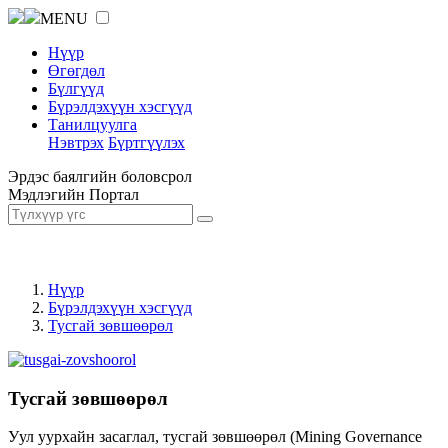
MENU
Нүүр
Өгөгдөл
Бүлгүүд
Бүрэлдэхүүн хэсгүүд
Танилцуулга
Нэвтрэх
Бүртгүүлэх
Эрдэс баялгийн боловсрол
Мэдлэгийн Портал
Нүүр
Бүрэлдэхүүн хэсгүүд
Тусгай зөвшөөрөл
Тусгай зөвшөөрөл
Уул уурхайн засаглал, тусгай зөвшөөрөл (Mining Governance