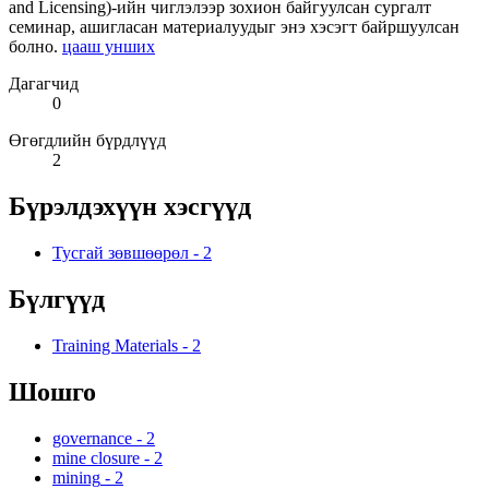
and Licensing)-ийн чиглэлээр зохион байгуулсан сургалт
семинар, ашигласан материалуудыг энэ хэсэгт байршуулсан
болно.
цааш унших
Дагагчид
0
Өгөгдлийн бүрдлүүд
2
Бүрэлдэхүүн хэсгүүд
Тусгай зөвшөөрөл
-
2
Бүлгүүд
Training Materials
-
2
Шошго
governance
-
2
mine closure
-
2
mining
-
2