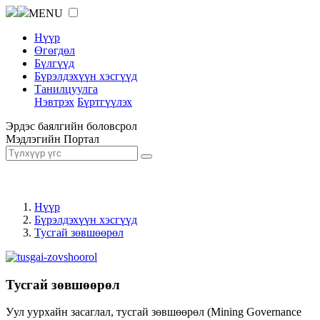
MENU
Нүүр
Өгөгдөл
Бүлгүүд
Бүрэлдэхүүн хэсгүүд
Танилцуулга
Нэвтрэх
Бүртгүүлэх
Эрдэс баялгийн боловсрол
Мэдлэгийн Портал
Нүүр
Бүрэлдэхүүн хэсгүүд
Тусгай зөвшөөрөл
Тусгай зөвшөөрөл
Уул уурхайн засаглал, тусгай зөвшөөрөл (Mining Governance