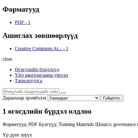
Форматууд
PDF
-
1
Ашиглах зөвшөөрлүүд
Creative Commons At...
-
1
close
Өгөгдлийн бүрдлүүд
Үйл ажиллагааны урсгал
Танилцуулга
Дараахаар эрэмбэлэх
Гүйцэтгэ.
1 өгөгдлийн бүрдэл олдлоо
Форматууд:
PDF
Бүлгүүд:
Training Materials
Шошго:
governance
Үр дүнг шүүх