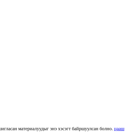
 ашигласан материалуудыг энэ хэсэгт байршуулсан болно.
цааш