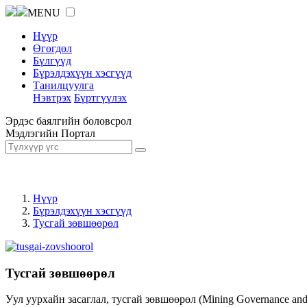
MENU
Нүүр
Өгөгдөл
Бүлгүүд
Бүрэлдэхүүн хэсгүүд
Танилцуулга
Нэвтрэх
Бүртгүүлэх
Эрдэс баялгийн боловсрол
Мэдлэгийн Портал
Нүүр
Бүрэлдэхүүн хэсгүүд
Тусгай зөвшөөрөл
Тусгай зөвшөөрөл
Уул уурхайн засаглал, тусгай зөвшөөрөл (Mining Governance an