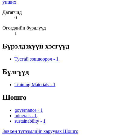
унших
Дагагчид
0
Өгөгдлийн бүрдлүүд
1
Бүрэлдэхүүн хэсгүүд
Тусгай зөвшөөрөл
-
1
Бүлгүүд
Training Materials
-
1
Шошго
governance
-
1
minerals
-
1
sustainability
-
1
Зөвхөн түгээмлийг харуулах Шошго