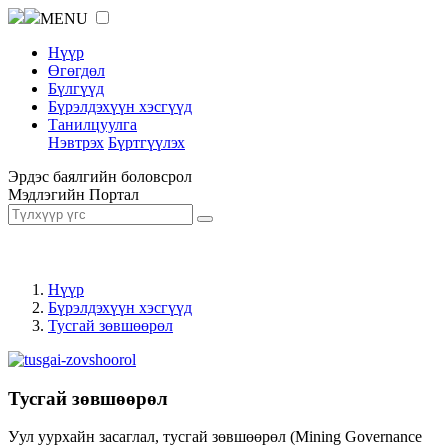
MENU
Нүүр
Өгөгдөл
Бүлгүүд
Бүрэлдэхүүн хэсгүүд
Танилцуулга
Нэвтрэх
Бүртгүүлэх
Эрдэс баялгийн боловсрол
Мэдлэгийн Портал
Нүүр
Бүрэлдэхүүн хэсгүүд
Тусгай зөвшөөрөл
Тусгай зөвшөөрөл
Уул уурхайн засаглал, тусгай зөвшөөрөл (Mining Governance