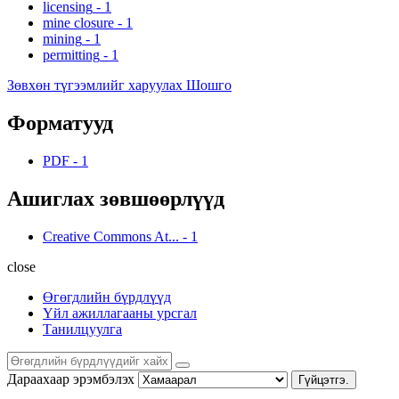
licensing
-
1
mine closure
-
1
mining
-
1
permitting
-
1
Зөвхөн түгээмлийг харуулах Шошго
Форматууд
PDF
-
1
Ашиглах зөвшөөрлүүд
Creative Commons At...
-
1
close
Өгөгдлийн бүрдлүүд
Үйл ажиллагааны урсгал
Танилцуулга
Дараахаар эрэмбэлэх
Гүйцэтгэ.