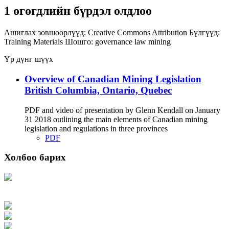
1 өгөгдлийн бүрдэл олдлоо
Ашиглах зөвшөөрлүүд:
Creative Commons Attribution
Бүлгүүд:
Training Materials
Шошго:
governance
law
mining
Үр дүнг шүүх
Overview of Canadian Mining Legislation
British Columbia, Ontario, Quebec
PDF and video of presentation by Glenn Kendall on January
31 2018 outlining the main elements of Canadian mining
legislation and regulations in three provinces
PDF
Холбоо барих
Хаяг: Ашигт малтмал, газрын тосны газар, Монгол Улс, Улаанбаатар хот
15170, Чингэлтэй дүүрэг, Барилгачдын талбай-3, Засгийн газрын XII байр,
баруун жигүүр
Факс: 976-11-310370
Вэб админ: 976-51-263915
Цахим шуудан: info@mrpam.gov.mn