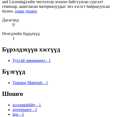
and Licensing)-ийн чиглэлээр зохион байгуулсан сургалт
семинар, ашигласан материалуудыг энэ хэсэгт байршуулсан
болно.
цааш унших
Дагагчид
0
Өгөгдлийн бүрдлүүд
1
Бүрэлдэхүүн хэсгүүд
Тусгай зөвшөөрөл
-
1
Бүлгүүд
Training Materials
-
1
Шошго
accountability
-
1
governance
-
1
law
-
1