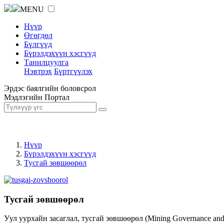
MENU
Нүүр
Өгөгдөл
Бүлгүүд
Бүрэлдэхүүн хэсгүүд
Танилцуулга
Нэвтрэх
Бүртгүүлэх
Эрдэс баялгийн боловсрол
Мэдлэгийн Портал
Нүүр
Бүрэлдэхүүн хэсгүүд
Тусгай зөвшөөрөл
Тусгай зөвшөөрөл
Уул уурхайн засаглал, тусгай зөвшөөрөл (Mining Governance an