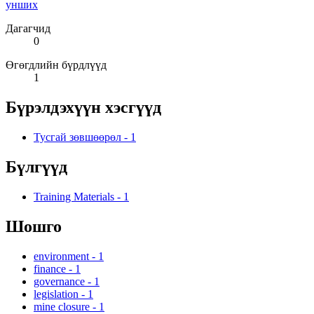
унших
Дагагчид
0
Өгөгдлийн бүрдлүүд
1
Бүрэлдэхүүн хэсгүүд
Тусгай зөвшөөрөл
-
1
Бүлгүүд
Training Materials
-
1
Шошго
environment
-
1
finance
-
1
governance
-
1
legislation
-
1
mine closure
-
1