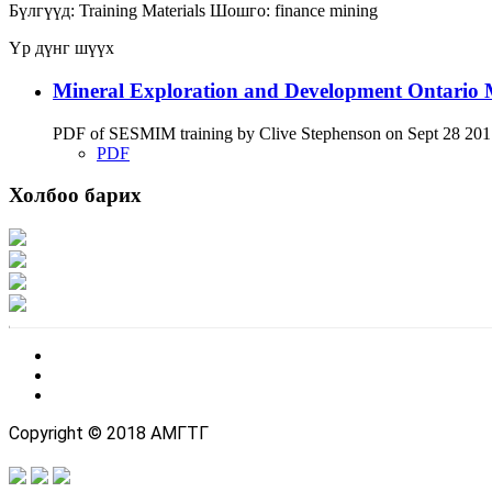
Бүлгүүд:
Training Materials
Шошго:
finance
mining
Үр дүнг шүүх
Mineral Exploration and Development Ontario M
PDF of SESMIM training by Clive Stephenson on Sept 28 2017 di
PDF
Холбоо барих
Хаяг: Ашигт малтмал, газрын тосны газар, Монгол Улс, Улаанбаатар хот 1
Факс: 976-11-310370
Вэб админ: 976-51-263915
Цахим шуудан: info@mrpam.gov.mn
Copyright © 2018 АМГТГ