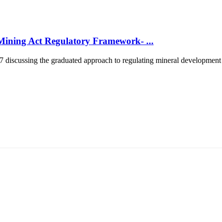
ining Act Regulatory Framework- ...
scussing the graduated approach to regulating mineral development in
5170, Чингэлтэй дүүрэг, Барилгачдын талбай-3, Засгийн газрын XII байр, бару