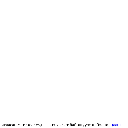
 ашигласан материалуудыг энэ хэсэгт байршуулсан болно.
цааш