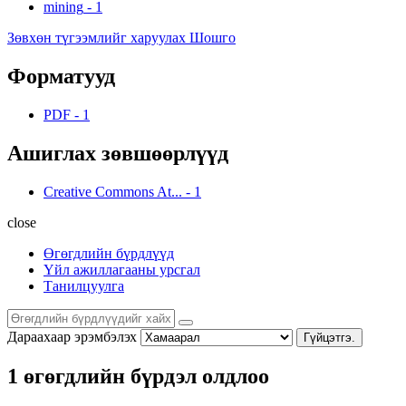
mining
-
1
Зөвхөн түгээмлийг харуулах Шошго
Форматууд
PDF
-
1
Ашиглах зөвшөөрлүүд
Creative Commons At...
-
1
close
Өгөгдлийн бүрдлүүд
Үйл ажиллагааны урсгал
Танилцуулга
Дараахаар эрэмбэлэх
Гүйцэтгэ.
1 өгөгдлийн бүрдэл олдлоо