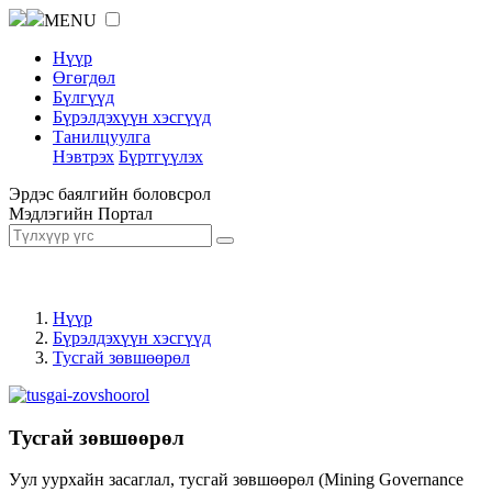
MENU
Нүүр
Өгөгдөл
Бүлгүүд
Бүрэлдэхүүн хэсгүүд
Танилцуулга
Нэвтрэх
Бүртгүүлэх
Эрдэс баялгийн боловсрол
Мэдлэгийн Портал
Нүүр
Бүрэлдэхүүн хэсгүүд
Тусгай зөвшөөрөл
Тусгай зөвшөөрөл
Уул уурхайн засаглал, тусгай зөвшөөрөл (Mining Governance