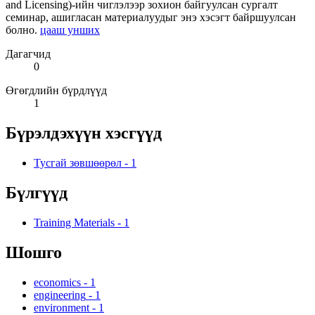
and Licensing)-ийн чиглэлээр зохион байгуулсан сургалт
семинар, ашигласан материалуудыг энэ хэсэгт байршуулсан
болно.
цааш унших
Дагагчид
0
Өгөгдлийн бүрдлүүд
1
Бүрэлдэхүүн хэсгүүд
Тусгай зөвшөөрөл
-
1
Бүлгүүд
Training Materials
-
1
Шошго
economics
-
1
engineering
-
1
environment
-
1