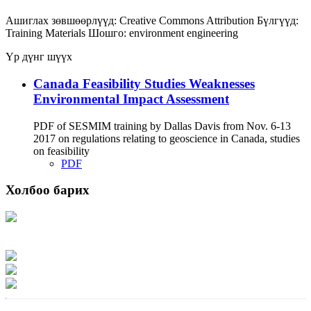
Ашиглах зөвшөөрлүүд:
Creative Commons Attribution
Бүлгүүд:
Training Materials
Шошго:
environment
engineering
Үр дүнг шүүх
Canada Feasibility Studies Weaknesses
Environmental Impact Assessment
PDF of SESMIM training by Dallas Davis from Nov. 6-13
2017 on regulations relating to geoscience in Canada, studies
on feasibility
PDF
Холбоо барих
Хаяг: Ашигт малтмал, газрын тосны газар, Монгол Улс, Улаанбаатар хот
15170, Чингэлтэй дүүрэг, Барилгачдын талбай-3, Засгийн газрын XII байр,
баруун жигүүр
Факс: 976-11-310370
Вэб админ: 976-51-263915
Цахим шуудан: info@mrpam.gov.mn