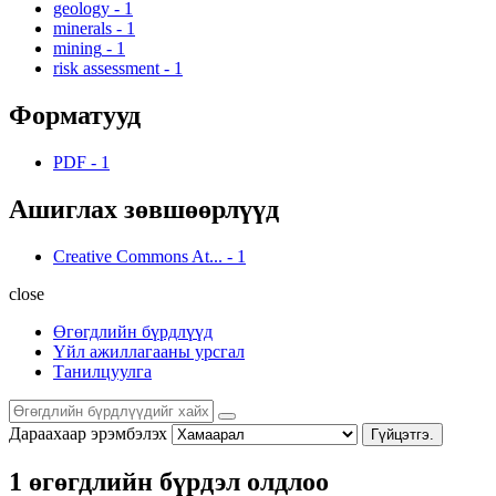
geology
-
1
minerals
-
1
mining
-
1
risk assessment
-
1
Форматууд
PDF
-
1
Ашиглах зөвшөөрлүүд
Creative Commons At...
-
1
close
Өгөгдлийн бүрдлүүд
Үйл ажиллагааны урсгал
Танилцуулга
Дараахаар эрэмбэлэх
Гүйцэтгэ.
1 өгөгдлийн бүрдэл олдлоо