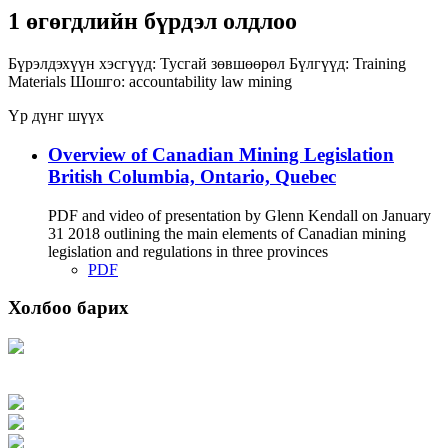
1 өгөгдлийн бүрдэл олдлоо
Бүрэлдэхүүн хэсгүүд:
Тусгай зөвшөөрөл
Бүлгүүд:
Training
Materials
Шошго:
accountability
law
mining
Үр дүнг шүүх
Overview of Canadian Mining Legislation
British Columbia, Ontario, Quebec
PDF and video of presentation by Glenn Kendall on January
31 2018 outlining the main elements of Canadian mining
legislation and regulations in three provinces
PDF
Холбоо барих
Хаяг: Ашигт малтмал, газрын тосны газар, Монгол Улс, Улаанбаатар хот
15170, Чингэлтэй дүүрэг, Барилгачдын талбай-3, Засгийн газрын XII байр,
баруун жигүүр
Факс: 976-11-310370
Вэб админ: 976-51-263915
Цахим шуудан: info@mrpam.gov.mn