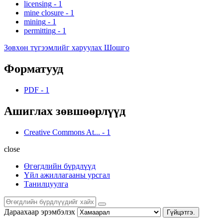
licensing
-
1
mine closure
-
1
mining
-
1
permitting
-
1
Зөвхөн түгээмлийг харуулах Шошго
Форматууд
PDF
-
1
Ашиглах зөвшөөрлүүд
Creative Commons At...
-
1
close
Өгөгдлийн бүрдлүүд
Үйл ажиллагааны урсгал
Танилцуулга
Дараахаар эрэмбэлэх
Гүйцэтгэ.