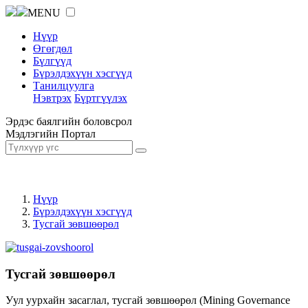
MENU
Нүүр
Өгөгдөл
Бүлгүүд
Бүрэлдэхүүн хэсгүүд
Танилцуулга
Нэвтрэх
Бүртгүүлэх
Эрдэс баялгийн боловсрол
Мэдлэгийн Портал
Нүүр
Бүрэлдэхүүн хэсгүүд
Тусгай зөвшөөрөл
Тусгай зөвшөөрөл
Уул уурхайн засаглал, тусгай зөвшөөрөл (Mining Governance