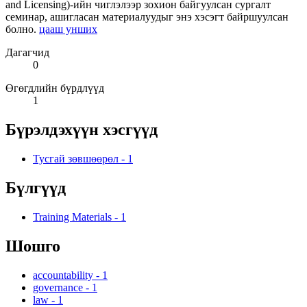
and Licensing)-ийн чиглэлээр зохион байгуулсан сургалт
семинар, ашигласан материалуудыг энэ хэсэгт байршуулсан
болно.
цааш унших
Дагагчид
0
Өгөгдлийн бүрдлүүд
1
Бүрэлдэхүүн хэсгүүд
Тусгай зөвшөөрөл
-
1
Бүлгүүд
Training Materials
-
1
Шошго
accountability
-
1
governance
-
1
law
-
1