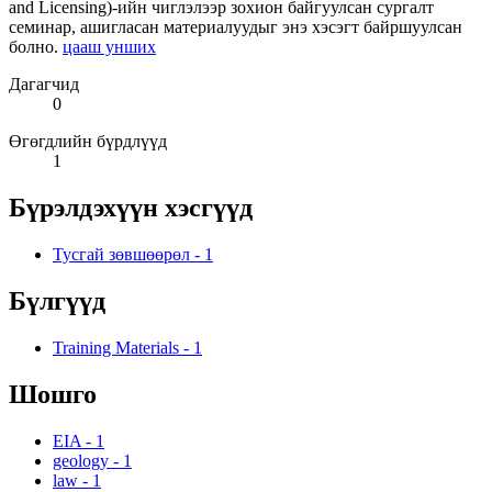
and Licensing)-ийн чиглэлээр зохион байгуулсан сургалт
семинар, ашигласан материалуудыг энэ хэсэгт байршуулсан
болно.
цааш унших
Дагагчид
0
Өгөгдлийн бүрдлүүд
1
Бүрэлдэхүүн хэсгүүд
Тусгай зөвшөөрөл
-
1
Бүлгүүд
Training Materials
-
1
Шошго
EIA
-
1
geology
-
1
law
-
1