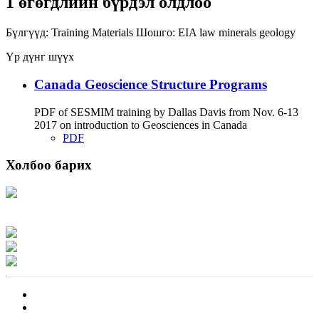
1 өгөгдлийн бүрдэл олдлоо
Бүлгүүд:
Training Materials
Шошго:
EIA
law
minerals
geology
Үр дүнг шүүх
Canada Geoscience Structure Programs
PDF of SESMIM training by Dallas Davis from Nov. 6-13
2017 on introduction to Geosciences in Canada
PDF
Холбоо барих
Хаяг: Ашигт малтмал, газрын тосны газар, Монгол Улс, Улаанбаатар хот
15170, Чингэлтэй дүүрэг, Барилгачдын талбай-3, Засгийн газрын XII байр,
баруун жигүүр
Факс: 976-11-310370
Вэб админ: 976-51-263915
Цахим шуудан: info@mrpam.gov.mn