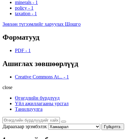
minerals
-
1
policy
-
1
taxation
-
1
Зөвхөн түгээмлийг харуулах Шошго
Форматууд
PDF
-
1
Ашиглах зөвшөөрлүүд
Creative Commons At...
-
1
close
Өгөгдлийн бүрдлүүд
Үйл ажиллагааны урсгал
Танилцуулга
Дараахаар эрэмбэлэх
Гүйцэтгэ.