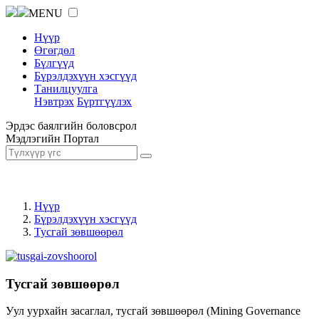
MENU
Нүүр
Өгөгдөл
Бүлгүүд
Бүрэлдэхүүн хэсгүүд
Танилцуулга
Нэвтрэх
Бүртгүүлэх
Эрдэс баялгийн боловсрол
Мэдлэгийн Портал
Нүүр
Бүрэлдэхүүн хэсгүүд
Тусгай зөвшөөрөл
Тусгай зөвшөөрөл
Уул уурхайн засаглал, тусгай зөвшөөрөл (Mining Governance