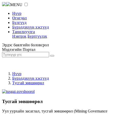
MENU
Нүүр
Өгөгдөл
Бүлгүүд
Бүрэлдэхүүн хэсгүүд
Танилцуулга
Нэвтрэх
Бүртгүүлэх
Эрдэс баялгийн боловсрол
Мэдлэгийн Портал
Нүүр
Бүрэлдэхүүн хэсгүүд
Тусгай зөвшөөрөл
Тусгай зөвшөөрөл
Уул уурхайн засаглал, тусгай зөвшөөрөл (Mining Governance