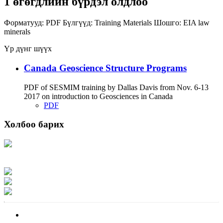
1 өгөгдлийн бүрдэл олдлоо
Форматууд:
PDF
Бүлгүүд:
Training Materials
Шошго:
EIA
law
minerals
Үр дүнг шүүх
Canada Geoscience Structure Programs
PDF of SESMIM training by Dallas Davis from Nov. 6-13
2017 on introduction to Geosciences in Canada
PDF
Холбоо барих
Хаяг: Ашигт малтмал, газрын тосны газар, Монгол Улс, Улаанбаатар хот
15170, Чингэлтэй дүүрэг, Барилгачдын талбай-3, Засгийн газрын XII байр,
баруун жигүүр
Факс: 976-11-310370
Вэб админ: 976-51-263915
Цахим шуудан: info@mrpam.gov.mn