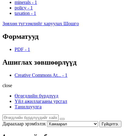
minerals
-
1
policy
-
1
taxation
-
1
Зөвхөн түгээмлийг харуулах Шошго
Форматууд
PDF
-
1
Ашиглах зөвшөөрлүүд
Creative Commons At...
-
1
close
Өгөгдлийн бүрдлүүд
Үйл ажиллагааны урсгал
Танилцуулга
Дараахаар эрэмбэлэх
Гүйцэтгэ.