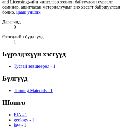
and Licensing)-ийн чиглэлээр зохион байгуулсан сургалт
семинар, ашигласан материалуудыг энэ хэсэгт байршуулсан
болно.
цааш унших
Дагагчид
0
Өгөгдлийн бүрдлүүд
1
Бүрэлдэхүүн хэсгүүд
Тусгай зөвшөөрөл
-
1
Бүлгүүд
Training Materials
-
1
Шошго
EIA
-
1
geology
-
1
law
-
1