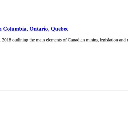
sh Columbia, Ontario, Quebec
2018 outlining the main elements of Canadian mining legislation and re
5170, Чингэлтэй дүүрэг, Барилгачдын талбай-3, Засгийн газрын XII байр, бару