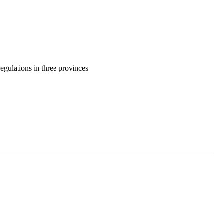
gulations in three provinces
ун жигүүр