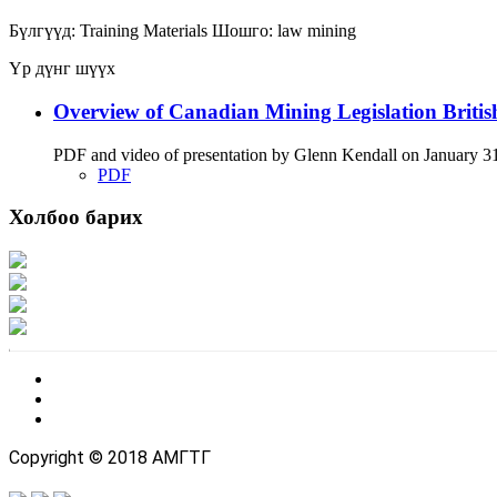
Бүлгүүд:
Training Materials
Шошго:
law
mining
Үр дүнг шүүх
Overview of Canadian Mining Legislation Briti
PDF and video of presentation by Glenn Kendall on January 31 
PDF
Холбоо барих
Хаяг: Ашигт малтмал, газрын тосны газар, Монгол Улс, Улаанбаатар хот 1
Факс: 976-11-310370
Вэб админ: 976-51-263915
Цахим шуудан: info@mrpam.gov.mn
Copyright © 2018 АМГТГ