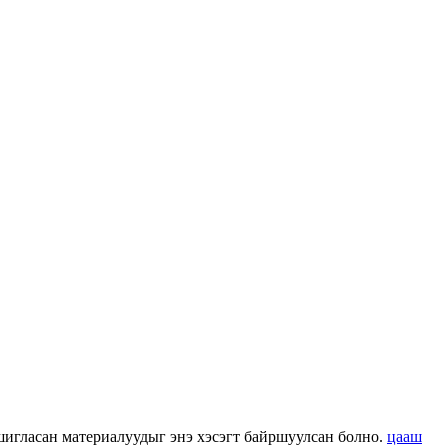
 ашигласан материалуудыг энэ хэсэгт байршуулсан болно.
цааш