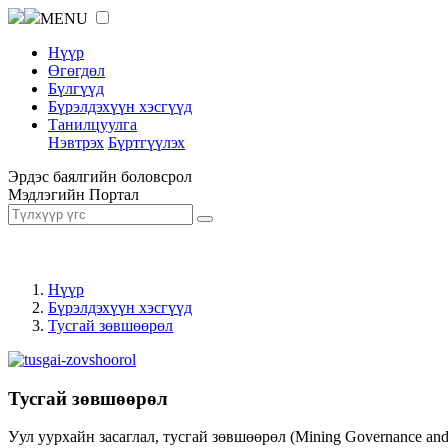
MENU
Нүүр
Өгөгдөл
Бүлгүүд
Бүрэлдэхүүн хэсгүүд
Танилцуулга
Нэвтрэх
Бүртгүүлэх
Эрдэс баялгийн боловсрол
Мэдлэгийн Портал
Нүүр
Бүрэлдэхүүн хэсгүүд
Тусгай зөвшөөрөл
Тусгай зөвшөөрөл
Уул уурхайн засаглал, тусгай зөвшөөрөл (Mining Governance an