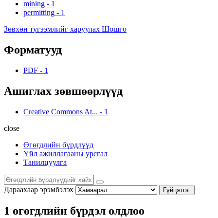
mining
-
1
permitting
-
1
Зөвхөн түгээмлийг харуулах Шошго
Форматууд
PDF
-
1
Ашиглах зөвшөөрлүүд
Creative Commons At...
-
1
close
Өгөгдлийн бүрдлүүд
Үйл ажиллагааны урсгал
Танилцуулга
Дараахаар эрэмбэлэх
Гүйцэтгэ.
1 өгөгдлийн бүрдэл олдлоо