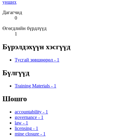
унших
Дагагчид
0
Өгөгдлийн бүрдлүүд
1
Бүрэлдэхүүн хэсгүүд
Тусгай зөвшөөрөл
-
1
Бүлгүүд
Training Materials
-
1
Шошго
accountability
-
1
governance
-
1
law
-
1
licensing
-
1
mine closure
-
1