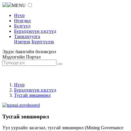
MENU
Нүүр
Өгөгдөл
Бүлгүүд
Бүрэлдэхүүн хэсгүүд
Танилцуулга
Нэвтрэх
Бүртгүүлэх
Эрдэс баялгийн боловсрол
Мэдлэгийн Портал
Нүүр
Бүрэлдэхүүн хэсгүүд
Тусгай зөвшөөрөл
Тусгай зөвшөөрөл
Уул уурхайн засаглал, тусгай зөвшөөрөл (Mining Governance