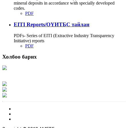
mineral deposits in accordance with specially developed
codes.
PDF
EITI Reports/ОҮИТБС тайлан
PDFs- Series of EITI (Extractive Industry Transparency
Initiative) reports
PDF
Холбоо барих
Хаяг: Ашигт малтмал, газрын тосны газар, Монгол Улс, Улаанбаатар хот
15170, Чингэлтэй дүүрэг, Барилгачдын талбай-3, Засгийн газрын XII байр,
баруун жигүүр
Факс: 976-11-310370
Вэб админ: 976-51-263915
Цахим шуудан: info@mrpam.gov.mn