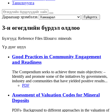
Танилцуулга
Дараахаар эрэмбэлэх
Гүйцэтгэ.
3-н өгөгдлийн бүрдэл олдлоо
Бүлгүүд:
Reference Files
Шошго:
minerals
Үр дүнг шүүх
Good Practices in Community Engagement
and Readiness
The Compendium seeks to achieve three main objectives: –
Identify and promote some of the initiatives by governments,
industry and communities that have yielded positive results...
PDF
Assessment of Valuation Codes for Mineral
Deposits
PDFs- Background to different approaches in the valuation of