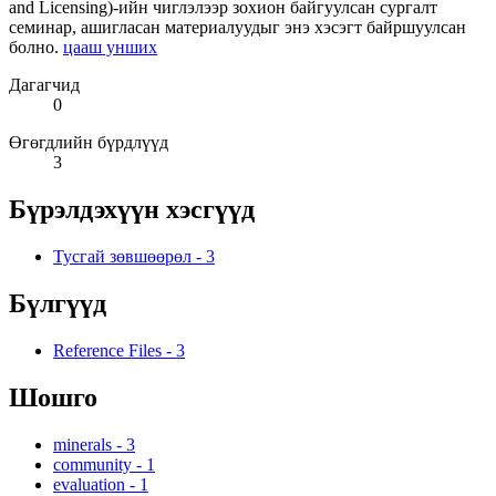
and Licensing)-ийн чиглэлээр зохион байгуулсан сургалт
семинар, ашигласан материалуудыг энэ хэсэгт байршуулсан
болно.
цааш унших
Дагагчид
0
Өгөгдлийн бүрдлүүд
3
Бүрэлдэхүүн хэсгүүд
Тусгай зөвшөөрөл
-
3
Бүлгүүд
Reference Files
-
3
Шошго
minerals
-
3
community
-
1
evaluation
-
1