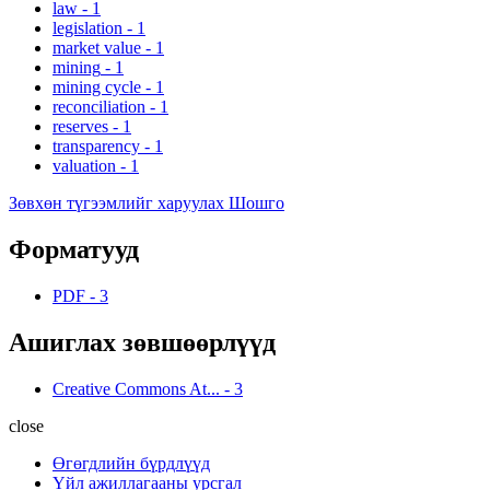
law
-
1
legislation
-
1
market value
-
1
mining
-
1
mining cycle
-
1
reconciliation
-
1
reserves
-
1
transparency
-
1
valuation
-
1
Зөвхөн түгээмлийг харуулах Шошго
Форматууд
PDF
-
3
Ашиглах зөвшөөрлүүд
Creative Commons At...
-
3
close
Өгөгдлийн бүрдлүүд
Үйл ажиллагааны урсгал