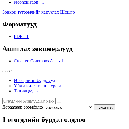
reconciliation
-
1
Зөвхөн түгээмлийг харуулах Шошго
Форматууд
PDF
-
1
Ашиглах зөвшөөрлүүд
Creative Commons At...
-
1
close
Өгөгдлийн бүрдлүүд
Үйл ажиллагааны урсгал
Танилцуулга
Дараахаар эрэмбэлэх
Гүйцэтгэ.
1 өгөгдлийн бүрдэл олдлоо