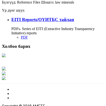
Бүлгүүд:
Reference Files
Шошго:
law
minerals
Үр дүнг шүүх
EITI Reports/ОҮИТБС тайлан
PDFs- Series of EITI (Extractive Industry Transparency
Initiative) reports
PDF
Холбоо барих
Хаяг: Ашигт малтмал, газрын тосны газар, Монгол Улс, Улаанбаатар хот
15170, Чингэлтэй дүүрэг, Барилгачдын талбай-3, Засгийн газрын XII байр,
баруун жигүүр
Факс: 976-11-310370
Вэб админ: 976-51-263915
Цахим шуудан: info@mrpam.gov.mn