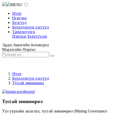
MENU
Нүүр
Өгөгдөл
Бүлгүүд
Бүрэлдэхүүн хэсгүүд
Танилцуулга
Нэвтрэх
Бүртгүүлэх
Эрдэс баялгийн боловсрол
Мэдлэгийн Портал
Нүүр
Бүрэлдэхүүн хэсгүүд
Тусгай зөвшөөрөл
Тусгай зөвшөөрөл
Уул уурхайн засаглал, тусгай зөвшөөрөл (Mining Governance