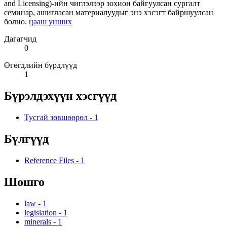
and Licensing)-ийн чиглэлээр зохион байгуулсан сургалт
семинар, ашигласан материалуудыг энэ хэсэгт байршуулсан
болно.
цааш унших
Дагагчид
0
Өгөгдлийн бүрдлүүд
1
Бүрэлдэхүүн хэсгүүд
Тусгай зөвшөөрөл
-
1
Бүлгүүд
Reference Files
-
1
Шошго
law
-
1
legislation
-
1
minerals
-
1