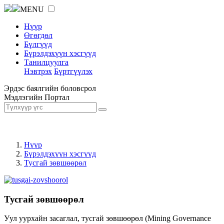
MENU
Нүүр
Өгөгдөл
Бүлгүүд
Бүрэлдэхүүн хэсгүүд
Танилцуулга
Нэвтрэх
Бүртгүүлэх
Эрдэс баялгийн боловсрол
Мэдлэгийн Портал
Нүүр
Бүрэлдэхүүн хэсгүүд
Тусгай зөвшөөрөл
Тусгай зөвшөөрөл
Уул уурхайн засаглал, тусгай зөвшөөрөл (Mining Governance