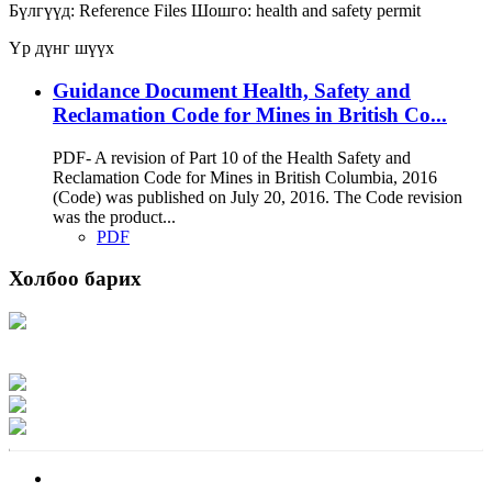
Бүлгүүд:
Reference Files
Шошго:
health and safety
permit
Үр дүнг шүүх
Guidance Document Health, Safety and
Reclamation Code for Mines in British Co...
PDF- A revision of Part 10 of the Health Safety and
Reclamation Code for Mines in British Columbia, 2016
(Code) was published on July 20, 2016. The Code revision
was the product...
PDF
Холбоо барих
Хаяг: Ашигт малтмал, газрын тосны газар, Монгол Улс, Улаанбаатар хот
15170, Чингэлтэй дүүрэг, Барилгачдын талбай-3, Засгийн газрын XII байр,
баруун жигүүр
Факс: 976-11-310370
Вэб админ: 976-51-263915
Цахим шуудан: info@mrpam.gov.mn