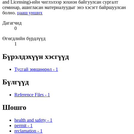
and Licensing)-ийн чиглэлээр зохион байгуулсан сургалт
семинар, ашигласан материалуудыг энэ хэсэгт байршуулсан
болно.
цааш унших
Дагагчид
0
Өгөгдлийн бүрдлүүд
1
Бүрэлдэхүүн хэсгүүд
Тусгай зөвшөөрөл
-
1
Бүлгүүд
Reference Files
-
1
Шошго
health and safety
-
1
permit
-
1
reclamation
-
1