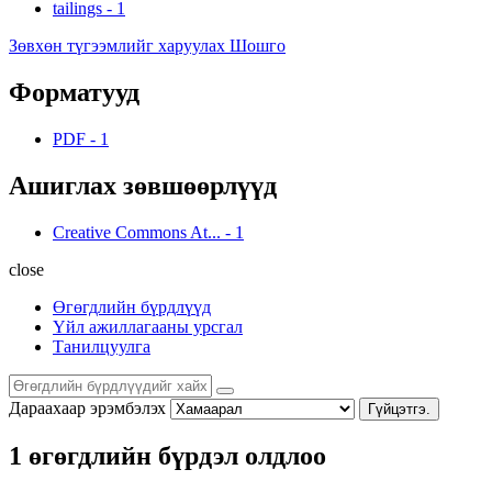
tailings
-
1
Зөвхөн түгээмлийг харуулах Шошго
Форматууд
PDF
-
1
Ашиглах зөвшөөрлүүд
Creative Commons At...
-
1
close
Өгөгдлийн бүрдлүүд
Үйл ажиллагааны урсгал
Танилцуулга
Дараахаар эрэмбэлэх
Гүйцэтгэ.
1 өгөгдлийн бүрдэл олдлоо