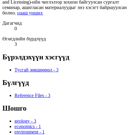
and Licensing)-ийн чиглэлээр зохион байгуулсан сургалт
семинар, ашигласан материалуудыг энэ хэсэгт байршуулсан
болно.
цааш унших
Дагагчид
0
Өгөгдлийн бүрдлүүд
3
Бүрэлдэхүүн хэсгүүд
Тусгай зөвшөөрөл
-
3
Бүлгүүд
Reference Files
-
3
Шошго
geology
-
3
economics
-
1
environment
-
1