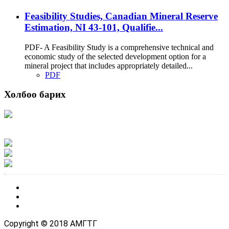
Feasibility Studies, Canadian Mineral Reserve
Estimation, NI 43-101, Qualifie...
PDF- A Feasibility Study is a comprehensive technical and
economic study of the selected development option for a
mineral project that includes appropriately detailed...
PDF
Холбоо барих
Хаяг: Ашигт малтмал, газрын тосны газар, Монгол Улс, Улаанбаатар хот
15170, Чингэлтэй дүүрэг, Барилгачдын талбай-3, Засгийн газрын XII байр,
баруун жигүүр
Факс: 976-11-310370
Вэб админ: 976-51-263915
Цахим шуудан: info@mrpam.gov.mn
Copyright © 2018 АМГТГ