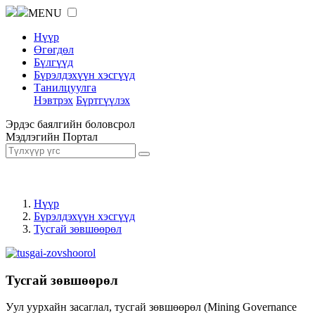
MENU
Нүүр
Өгөгдөл
Бүлгүүд
Бүрэлдэхүүн хэсгүүд
Танилцуулга
Нэвтрэх
Бүртгүүлэх
Эрдэс баялгийн боловсрол
Мэдлэгийн Портал
Нүүр
Бүрэлдэхүүн хэсгүүд
Тусгай зөвшөөрөл
Тусгай зөвшөөрөл
Уул уурхайн засаглал, тусгай зөвшөөрөл (Mining Governance