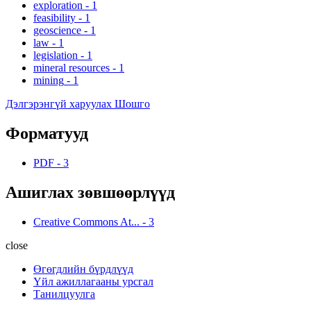
exploration
-
1
feasibility
-
1
geoscience
-
1
law
-
1
legislation
-
1
mineral resources
-
1
mining
-
1
Дэлгэрэнгүй харуулах Шошго
Форматууд
PDF
-
3
Ашиглах зөвшөөрлүүд
Creative Commons At...
-
3
close
Өгөгдлийн бүрдлүүд
Үйл ажиллагааны урсгал
Танилцуулга