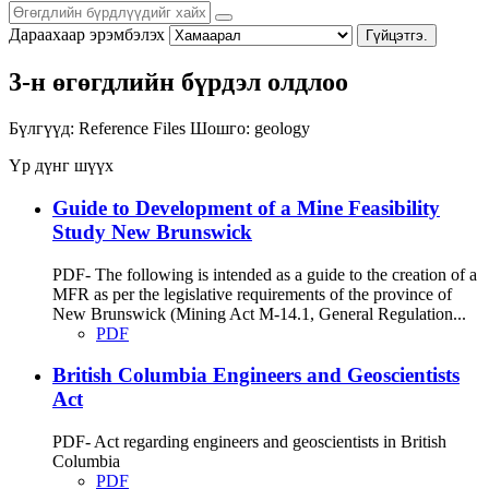
Дараахаар эрэмбэлэх
Гүйцэтгэ.
3-н өгөгдлийн бүрдэл олдлоо
Бүлгүүд:
Reference Files
Шошго:
geology
Үр дүнг шүүх
Guide to Development of a Mine Feasibility
Study New Brunswick
PDF- The following is intended as a guide to the creation of a
MFR as per the legislative requirements of the province of
New Brunswick (Mining Act M-14.1, General Regulation...
PDF
British Columbia Engineers and Geoscientists
Act
PDF- Act regarding engineers and geoscientists in British
Columbia
PDF