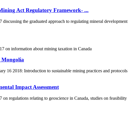
ining Act Regulatory Framework- ...
scussing the graduated approach to regulating mineral development in
7 on information about mining taxation in Canada
r Mongolia
 16 2018: Introduction to sustainable mining practices and protocols
mental Impact Assessment
 regulations relating to geoscience in Canada, studies on feasibility
5170, Чингэлтэй дүүрэг, Барилгачдын талбай-3, Засгийн газрын XII байр, бару