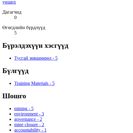
унших
Дагагчид
0
Өгөгдлийн бүрдлүүд
5
Бүрэлдэхүүн хэсгүүд
Тусгай зөвшөөрөл
-
5
Бүлгүүд
Training Materials
-
5
Шошго
mining
-
5
environment
-
3
governance
-
2
mine closure
-
2
accountability
-
1