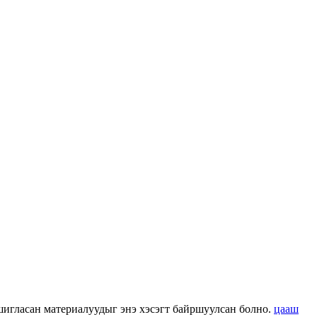
 ашигласан материалуудыг энэ хэсэгт байршуулсан болно.
цааш