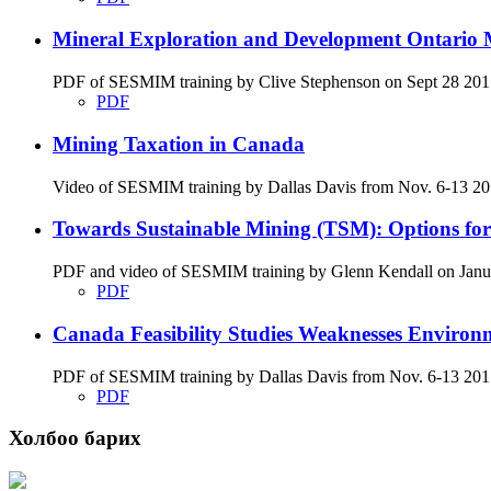
Mineral Exploration and Development Ontario M
PDF of SESMIM training by Clive Stephenson on Sept 28 2017 di
PDF
Mining Taxation in Canada
Video of SESMIM training by Dallas Davis from Nov. 6-13 201
Towards Sustainable Mining (TSM): Options fo
PDF and video of SESMIM training by Glenn Kendall on January
PDF
Canada Feasibility Studies Weaknesses Environ
PDF of SESMIM training by Dallas Davis from Nov. 6-13 2017 on
PDF
Холбоо барих
Хаяг: Ашигт малтмал, газрын тосны газар, Монгол Улс, Улаанбаатар хот 1