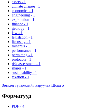
assets
-
1
climate change
-
1
economics
-
1
engineering
-
1
exploration
-
1
finance
-
1
geology
-
1
law
-
1
legislation
-
1
licensing
-
1
minerals
-
1
performance
-
1
permitting
-
1
protocols
-
1
risk assessment
-
1
shares
-
1
sustainability
-
1
taxation
-
1
Зөвхөн түгээмлийг харуулах Шошго
Форматууд
PDF
-
4