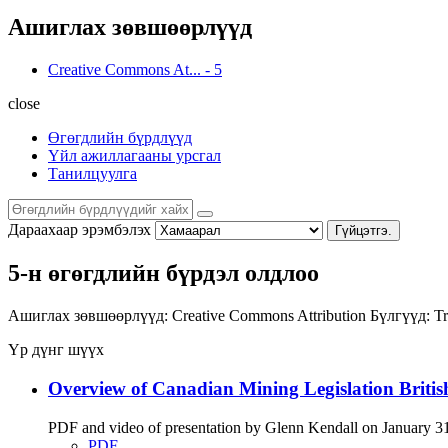
Ашиглах зөвшөөрлүүд
Creative Commons At...
-
5
close
Өгөгдлийн бүрдлүүд
Үйл ажиллагааны урсгал
Танилцуулга
Дараахаар эрэмбэлэх
Гүйцэтгэ.
5-н өгөгдлийн бүрдэл олдлоо
Ашиглах зөвшөөрлүүд:
Creative Commons Attribution
Бүлгүүд:
Tr
Үр дүнг шүүх
Overview of Canadian Mining Legislation Briti
PDF and video of presentation by Glenn Kendall on January 31 
PDF