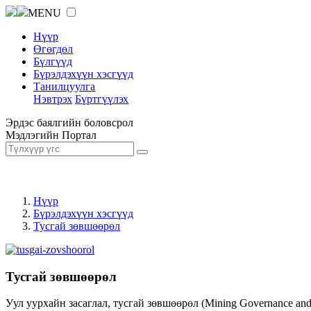
MENU
Нүүр
Өгөгдөл
Бүлгүүд
Бүрэлдэхүүн хэсгүүд
Танилцуулга
Нэвтрэх
Бүртгүүлэх
Эрдэс баялгийн боловсрол
Мэдлэгийн Портал
Нүүр
Бүрэлдэхүүн хэсгүүд
Тусгай зөвшөөрөл
Тусгай зөвшөөрөл
Уул уурхайн засаглал, тусгай зөвшөөрөл (Mining Governance an