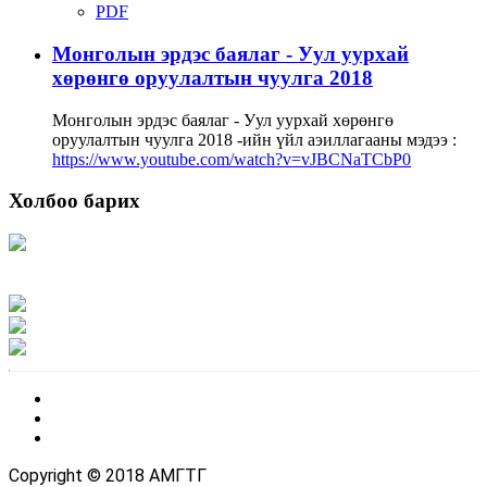
PDF
Монголын эрдэс баялаг - Уул уурхай
хөрөнгө оруулалтын чуулга 2018
Монголын эрдэс баялаг - Уул уурхай хөрөнгө
оруулалтын чуулга 2018 -ийн үйл аэиллагааны мэдээ :
https://www.youtube.com/watch?v=vJBCNaTCbP0
Холбоо барих
Хаяг: Ашигт малтмал, газрын тосны газар, Монгол Улс, Улаанбаатар хот
15170, Чингэлтэй дүүрэг, Барилгачдын талбай-3, Засгийн газрын XII байр,
баруун жигүүр
Факс: 976-11-310370
Вэб админ: 976-51-263915
Цахим шуудан: info@mrpam.gov.mn
Copyright © 2018 АМГТГ