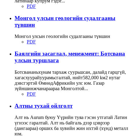
латинаар купрум гэдэг...
PDF
Монгол улсын геологийн судалгааны
түвшин
Монгол улсын геологийн судалгааны түвшин
PDF
Баялгийн засаглал, менежмент: Ботсвана
улсын туршлага
Ботсвананьхүнам тархаж суурьшсан, далайд гарцгүй,
хагасхуурайуурамьсгалтай, нийт582,000 kм2 нутаг
дэвсгэртэй ӨмнөдАфрикийн улс юм. Газар
зүйншинжчанараараа Монголтой...
PDF
Алтны тухай ойлголт
Алт нь Аurum буюу Үүрийн туяа гэсэн утгатай Латин
үгнээс гаралтай. Алт нь байгаль дээр цэврээр
(дангаараа) орших ба хувийн жин ихтэй (хүнд) металл
юм.