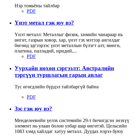
Нэр томьёны тайлбар
PDF
Үнэт метал гэж юу вэ?
Үнэт металл: Металлыг физик, химийн чанараар нь
өнгөт, газрын ховор, хар, үнэт гэх мэтээр ангилдаг
бөгөөд эдгээрээс үнэт металлын бүлэгт алт, мөнгө,
платина, палладий, иридий,...
PDF
Уурхайн нөхөн сэргээлт: Австралийн
тэргүүн туршлагын гарын авлаг
Тус өгөгдлийн бүрдэл тайлбаргүй байна
PDF
Зэс гэж юу вэ?
Менделеевийн үелэх системийн 29-т бичигдсэн энэхүү
элемент нь улаан болон улбар шар өнгөтэй. Цельсийн
1083 хэмд хайлдаг хатуу металл. Дуудах нэрээ буюу