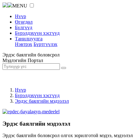
MENU
Нүүр
Өгөгдөл
Бүлгүүд
Бүрэлдэхүүн хэсгүүд
Танилцуулга
Нэвтрэх
Бүртгүүлэх
Эрдэс баялгийн боловсрол
Мэдлэгийн Портал
Нүүр
Бүрэлдэхүүн хэсгүүд
Эрдэс баялгийн мэдээлэл
Эрдэс баялгийн мэдээлэл
Эрдэс баялгийн боловсрол олгох зорилготой мэдээ, мэдээлэл