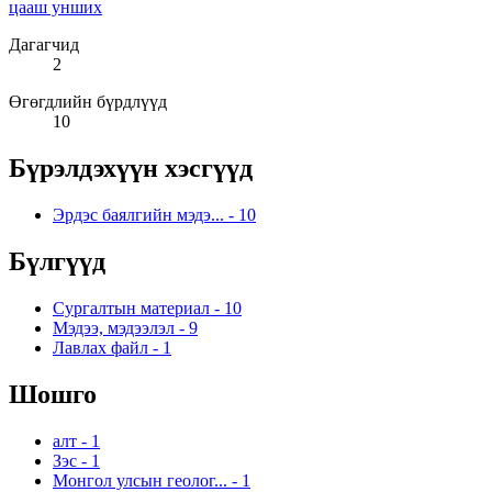
цааш унших
Дагагчид
2
Өгөгдлийн бүрдлүүд
10
Бүрэлдэхүүн хэсгүүд
Эрдэс баялгийн мэдэ...
-
10
Бүлгүүд
Сургалтын материал
-
10
Мэдээ, мэдээлэл
-
9
Лавлах файл
-
1
Шошго
алт
-
1
Зэс
-
1
Монгол улсын геолог...
-
1