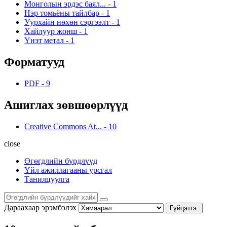
Монголын эрдэс баял...
-
1
Нэр томьёны тайлбар
-
1
Уурхайн нөхөн сэргээлт
-
1
Хайлуур жонш
-
1
Үнэт метал
-
1
Форматууд
PDF
-
9
Ашиглах зөвшөөрлүүд
Creative Commons At...
-
10
close
Өгөгдлийн бүрдлүүд
Үйл ажиллагааны урсгал
Танилцуулга
Дараахаар эрэмбэлэх
Гүйцэтгэ.