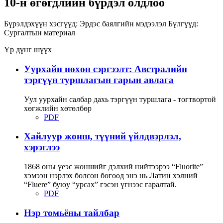
10-н өгөгдлийн бүрдэл олдлоо
Бүрэлдэхүүн хэсгүүд:
Эрдэс баялгийн мэдээлэл
Бүлгүүд:
Сургалтын материал
Үр дүнг шүүх
Уурхайн нөхөн сэргээлт: Австралийн
тэргүүн туршлагын гарын авлага
Уул уурхайн салбар дахь тэргүүн туршлага - тогтвортой
хөгжлийн хөтөлбөр
PDF
Хайлуур жонш, түүний үйлдвэрлэл,
хэрэглээ
1868 оны үеэс жоншийг дэлхий нийтээрээ “Fluorite”
хэмээн нэрлэх болсон бөгөөд энэ нь Латин хэлний
“Fluere” буюу “урсах” гэсэн үгнээс гаралтай.
PDF
Нэр томьёны тайлбар