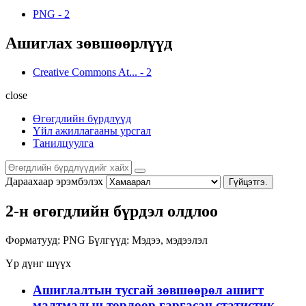
PNG
-
2
Ашиглах зөвшөөрлүүд
Creative Commons At...
-
2
close
Өгөгдлийн бүрдлүүд
Үйл ажиллагааны урсгал
Танилцуулга
Дараахаар эрэмбэлэх
Гүйцэтгэ.
2-н өгөгдлийн бүрдэл олдлоо
Форматууд:
PNG
Бүлгүүд:
Мэдээ, мэдээлэл
Үр дүнг шүүх
Ашиглалтын тусгай зөвшөөрөл ашигт
малтмалын төрлөөр гаргасан статистик