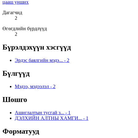
цааш унших
Дагагчид
2
Өгөгдлийн бүрдлүүд
2
Бүрэлдэхүүн хэсгүүд
Эрдэс баялгийн мэдэ...
-
2
Бүлгүүд
Мэдээ, мэдээлэл
-
2
Шошго
Ашиглалтын тусгай з...
-
1
ДЭЛХИЙН АЛТНЫ ХАМГИ...
-
1
Форматууд