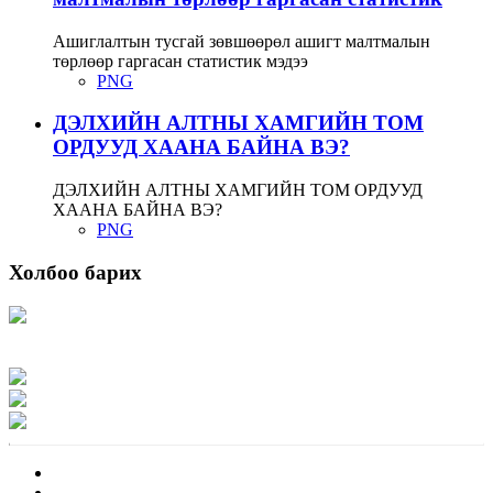
Ашиглалтын тусгай зөвшөөрөл ашигт малтмалын
төрлөөр гаргасан статистик мэдээ
PNG
ДЭЛХИЙН АЛТНЫ ХАМГИЙН ТОМ
ОРДУУД ХААНА БАЙНА ВЭ?
ДЭЛХИЙН АЛТНЫ ХАМГИЙН ТОМ ОРДУУД
ХААНА БАЙНА ВЭ?
PNG
Холбоо барих
Хаяг: Ашигт малтмал, газрын тосны газар, Монгол Улс, Улаанбаатар хот
15170, Чингэлтэй дүүрэг, Барилгачдын талбай-3, Засгийн газрын XII байр,
баруун жигүүр
Факс: 976-11-310370
Вэб админ: 976-51-263915
Цахим шуудан: info@mrpam.gov.mn