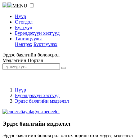
MENU
Нүүр
Өгөгдөл
Бүлгүүд
Бүрэлдэхүүн хэсгүүд
Танилцуулга
Нэвтрэх
Бүртгүүлэх
Эрдэс баялгийн боловсрол
Мэдлэгийн Портал
Нүүр
Бүрэлдэхүүн хэсгүүд
Эрдэс баялгийн мэдээлэл
Эрдэс баялгийн мэдээлэл
Эрдэс баялгийн боловсрол олгох зорилготой мэдээ, мэдээлэл