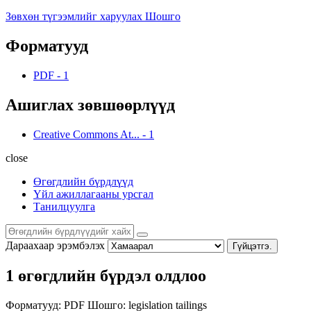
Зөвхөн түгээмлийг харуулах Шошго
Форматууд
PDF
-
1
Ашиглах зөвшөөрлүүд
Creative Commons At...
-
1
close
Өгөгдлийн бүрдлүүд
Үйл ажиллагааны урсгал
Танилцуулга
Дараахаар эрэмбэлэх
Гүйцэтгэ.
1 өгөгдлийн бүрдэл олдлоо
Форматууд:
PDF
Шошго:
legislation
tailings