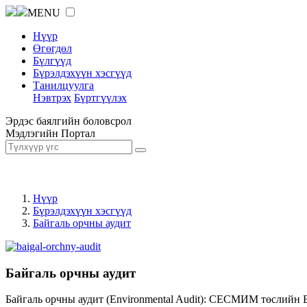
MENU
Нүүр
Өгөгдөл
Бүлгүүд
Бүрэлдэхүүн хэсгүүд
Танилцуулга
Нэвтрэх
Бүртгүүлэх
Эрдэс баялгийн боловсрол
Мэдлэгийн Портал
Нүүр
Бүрэлдэхүүн хэсгүүд
Байгаль орчны аудит
Байгаль орчны аудит
Байгаль орчны аудит (Environmental Audit): СЕСМИМ төслийн 