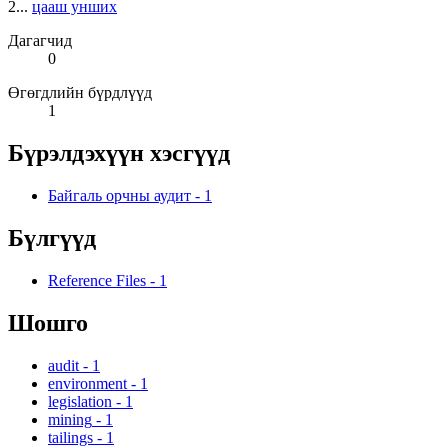
2...
цааш унших
Дагагчид
0
Өгөгдлийн бүрдлүүд
1
Бүрэлдэхүүн хэсгүүд
Байгаль орчны аудит
-
1
Бүлгүүд
Reference Files
-
1
Шошго
audit
-
1
environment
-
1
legislation
-
1
mining
-
1
tailings
-
1