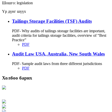
Шошго:
legislation
Үр дүнг шүүх
Tailings Storage Facilities (TSF) Audits
PDF- Why audits of tailings storage facilities are important,
audit criteria for tailings storage facilities, overview of “Best
Practice”
PDF
Audit Law USA, Australia, New South Wales
PDF- Sample audit laws from three different jurisdictions
PDF
Холбоо барих
Хаяг: Ашигт малтмал, газрын тосны газар, Монгол Улс, Улаанбаатар хот
15170, Чингэлтэй дүүрэг, Барилгачдын талбай-3, Засгийн газрын XII байр,
баруун жигүүр
Факс: 976-11-310370
Вэб админ: 976-51-263915