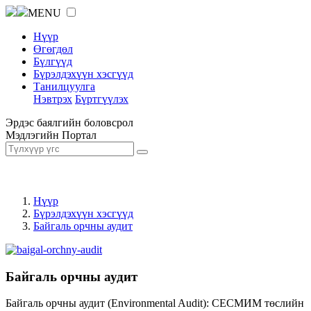
MENU
Нүүр
Өгөгдөл
Бүлгүүд
Бүрэлдэхүүн хэсгүүд
Танилцуулга
Нэвтрэх
Бүртгүүлэх
Эрдэс баялгийн боловсрол
Мэдлэгийн Портал
Нүүр
Бүрэлдэхүүн хэсгүүд
Байгаль орчны аудит
Байгаль орчны аудит
Байгаль орчны аудит (Environmental Audit): СЕСМИМ төслийн