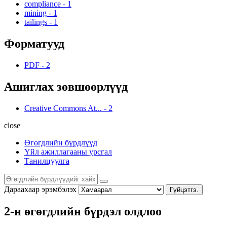
compliance
-
1
mining
-
1
tailings
-
1
Форматууд
PDF
-
2
Ашиглах зөвшөөрлүүд
Creative Commons At...
-
2
close
Өгөгдлийн бүрдлүүд
Үйл ажиллагааны урсгал
Танилцуулга
Дараахаар эрэмбэлэх
Гүйцэтгэ.
2-н өгөгдлийн бүрдэл олдлоо