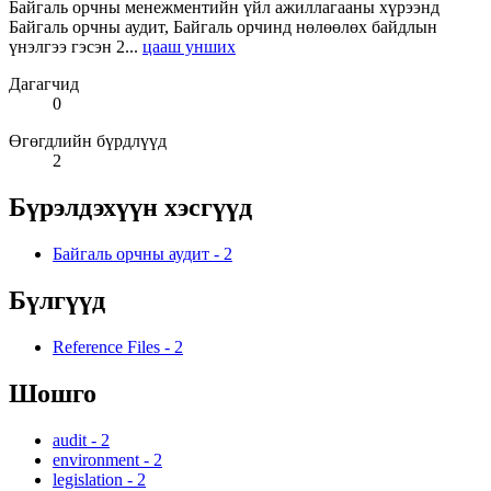
Байгаль орчны менежментийн үйл ажиллагааны хүрээнд
Байгаль орчны аудит, Байгаль орчинд нөлөөлөх байдлын
үнэлгээ гэсэн 2...
цааш унших
Дагагчид
0
Өгөгдлийн бүрдлүүд
2
Бүрэлдэхүүн хэсгүүд
Байгаль орчны аудит
-
2
Бүлгүүд
Reference Files
-
2
Шошго
audit
-
2
environment
-
2
legislation
-
2