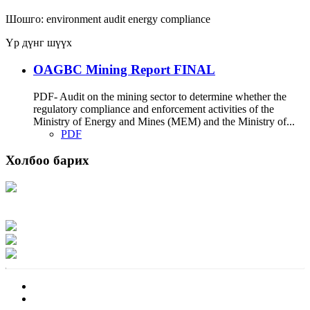
Шошго:
environment
audit
energy
compliance
Үр дүнг шүүх
OAGBC Mining Report FINAL
PDF- Audit on the mining sector to determine whether the
regulatory compliance and enforcement activities of the
Ministry of Energy and Mines (MEM) and the Ministry of...
PDF
Холбоо барих
Хаяг: Ашигт малтмал, газрын тосны газар, Монгол Улс, Улаанбаатар хот
15170, Чингэлтэй дүүрэг, Барилгачдын талбай-3, Засгийн газрын XII байр,
баруун жигүүр
Факс: 976-11-310370
Вэб админ: 976-51-263915
Цахим шуудан: info@mrpam.gov.mn