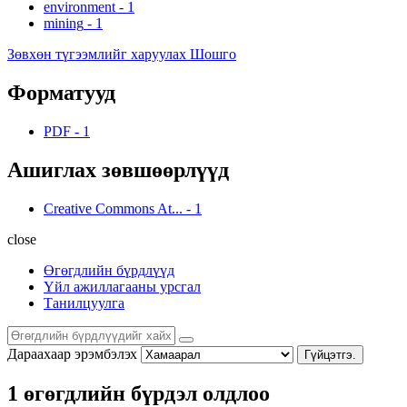
environment
-
1
mining
-
1
Зөвхөн түгээмлийг харуулах Шошго
Форматууд
PDF
-
1
Ашиглах зөвшөөрлүүд
Creative Commons At...
-
1
close
Өгөгдлийн бүрдлүүд
Үйл ажиллагааны урсгал
Танилцуулга
Дараахаар эрэмбэлэх
Гүйцэтгэ.
1 өгөгдлийн бүрдэл олдлоо