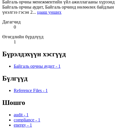
Байгаль орчны менежментийн үйл ажиллагааны хүрээнд
Байгаль орчны аудит, Байгаль орчинд нөлөөлөх байдлын
үнэлгээ гэсэн 2...
цааш унших
Дагагчид
0
Өгөгдлийн бүрдлүүд
1
Бүрэлдэхүүн хэсгүүд
Байгаль орчны аудит
-
1
Бүлгүүд
Reference Files
-
1
Шошго
audit
-
1
compliance
-
1
energy
-
1