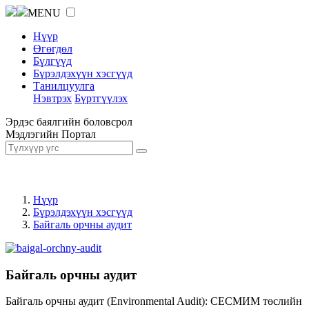
MENU
Нүүр
Өгөгдөл
Бүлгүүд
Бүрэлдэхүүн хэсгүүд
Танилцуулга
Нэвтрэх
Бүртгүүлэх
Эрдэс баялгийн боловсрол
Мэдлэгийн Портал
Нүүр
Бүрэлдэхүүн хэсгүүд
Байгаль орчны аудит
Байгаль орчны аудит
Байгаль орчны аудит (Environmental Audit): СЕСМИМ төслийн