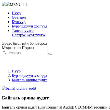
MENU
Нүүр
Өгөгдөл
Бүлгүүд
Бүрэлдэхүүн хэсгүүд
Танилцуулга
Нэвтрэх
Бүртгүүлэх
Эрдэс баялгийн боловсрол
Мэдлэгийн Портал
Нүүр
Бүрэлдэхүүн хэсгүүд
Байгаль орчны аудит
Байгаль орчны аудит
Байгаль орчны аудит (Environmental Audit): СЕСМИМ төслийн 