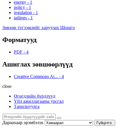
energy
-
1
policy
-
1
regulation
-
1
tailings
-
1
Зөвхөн түгээмлийг харуулах Шошго
Форматууд
PDF
-
4
Ашиглах зөвшөөрлүүд
Creative Commons At...
-
4
close
Өгөгдлийн бүрдлүүд
Үйл ажиллагааны урсгал
Танилцуулга
Дараахаар эрэмбэлэх
Гүйцэтгэ.