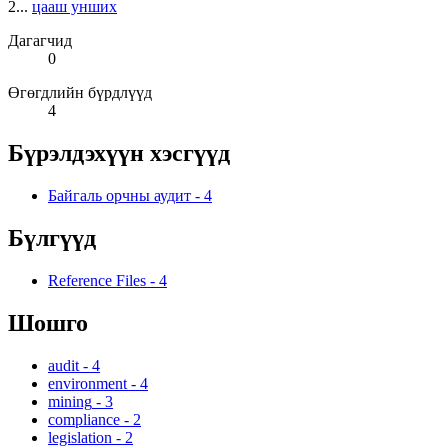
2...
цааш унших
Дагагчид
0
Өгөгдлийн бүрдлүүд
4
Бүрэлдэхүүн хэсгүүд
Байгаль орчны аудит
-
4
Бүлгүүд
Reference Files
-
4
Шошго
audit
-
4
environment
-
4
mining
-
3
compliance
-
2
legislation
-
2