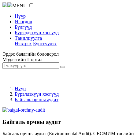
MENU
Нүүр
Өгөгдөл
Бүлгүүд
Бүрэлдэхүүн хэсгүүд
Танилцуулга
Нэвтрэх
Бүртгүүлэх
Эрдэс баялгийн боловсрол
Мэдлэгийн Портал
Нүүр
Бүрэлдэхүүн хэсгүүд
Байгаль орчны аудит
Байгаль орчны аудит
Байгаль орчны аудит (Environmental Audit): СЕСМИМ төслийн