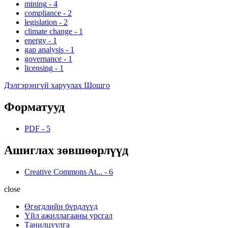
mining
-
4
compliance
-
2
legislation
-
2
climate change
-
1
energy
-
1
gap analysis
-
1
governance
-
1
licensing
-
1
Дэлгэрэнгүй харуулах Шошго
Форматууд
PDF
-
5
Ашиглах зөвшөөрлүүд
Creative Commons At...
-
6
close
Өгөгдлийн бүрдлүүд
Үйл ажиллагааны урсгал
Танилцуулга