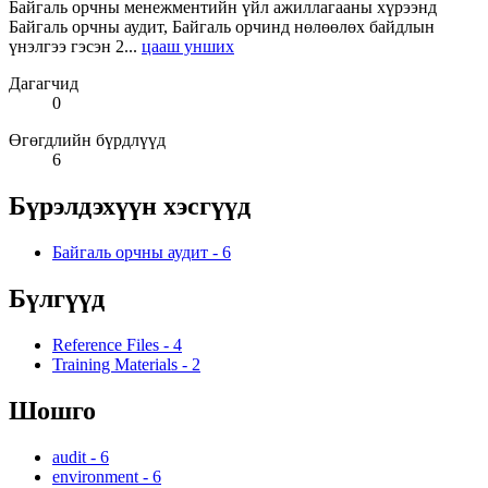
Байгаль орчны менежментийн үйл ажиллагааны хүрээнд
Байгаль орчны аудит, Байгаль орчинд нөлөөлөх байдлын
үнэлгээ гэсэн 2...
цааш унших
Дагагчид
0
Өгөгдлийн бүрдлүүд
6
Бүрэлдэхүүн хэсгүүд
Байгаль орчны аудит
-
6
Бүлгүүд
Reference Files
-
4
Training Materials
-
2
Шошго
audit
-
6
environment
-
6