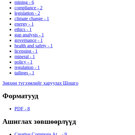
mining
-
6
compliance
-
2
legislation
-
2
climate change
-
1
energy
-
1
ethics
-
1
gap analysis
-
1
governance
-
1
health and safety
-
1
licensing
-
1
mineral
-
1
policy
-
1
regulation
-
1
tailings
-
1
Зөвхөн түгээмлийг харуулах Шошго
Форматууд
PDF
-
8
Ашиглах зөвшөөрлүүд
Creative Commons At...
-
9