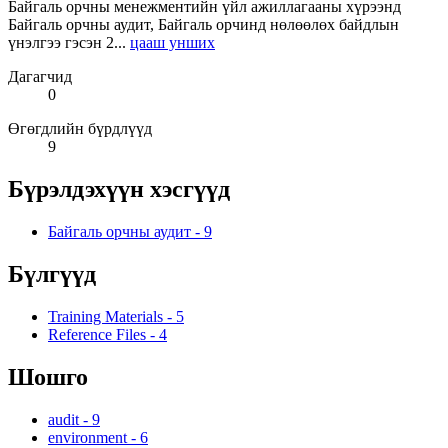
Байгаль орчны менежментийн үйл ажиллагааны хүрээнд
Байгаль орчны аудит, Байгаль орчинд нөлөөлөх байдлын
үнэлгээ гэсэн 2...
цааш унших
Дагагчид
0
Өгөгдлийн бүрдлүүд
9
Бүрэлдэхүүн хэсгүүд
Байгаль орчны аудит
-
9
Бүлгүүд
Training Materials
-
5
Reference Files
-
4
Шошго
audit
-
9
environment
-
6