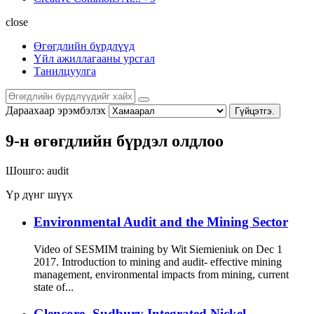
close
Өгөгдлийн бүрдлүүд
Үйл ажиллагааны урсгал
Танилцуулга
Дараахаар эрэмбэлэх
Гүйцэтгэ.
9-н өгөгдлийн бүрдэл олдлоо
Шошго:
audit
Үр дүнг шүүх
Environmental Audit and the Mining Sector
Video of SESMIM training by Wit Siemieniuk on Dec 1
2017. Introduction to mining and audit- effective mining
management, environmental impacts from mining, current
state of...
Glencore- Sudbury Integrated Nickel