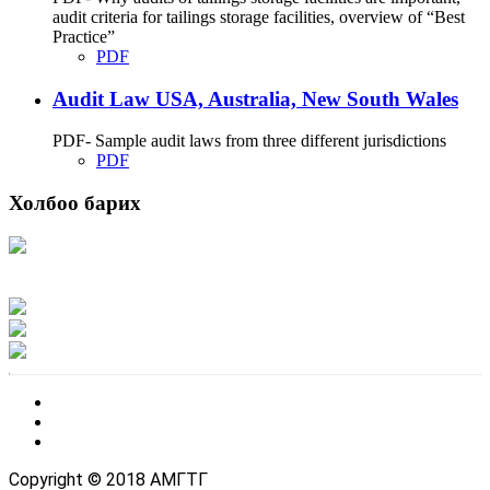
audit criteria for tailings storage facilities, overview of “Best
Practice”
PDF
Audit Law USA, Australia, New South Wales
PDF- Sample audit laws from three different jurisdictions
PDF
Холбоо барих
Хаяг: Ашигт малтмал, газрын тосны газар, Монгол Улс, Улаанбаатар хот
15170, Чингэлтэй дүүрэг, Барилгачдын талбай-3, Засгийн газрын XII байр,
баруун жигүүр
Факс: 976-11-310370
Вэб админ: 976-51-263915
Цахим шуудан: info@mrpam.gov.mn
Copyright © 2018 АМГТГ