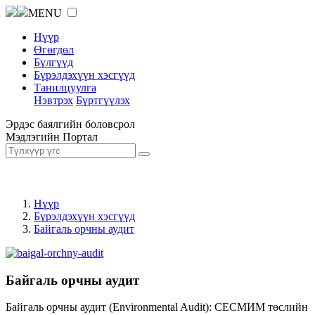
MENU
Нүүр
Өгөгдөл
Бүлгүүд
Бүрэлдэхүүн хэсгүүд
Танилцуулга
Нэвтрэх
Бүртгүүлэх
Эрдэс баялгийн боловсрол
Мэдлэгийн Портал
Нүүр
Бүрэлдэхүүн хэсгүүд
Байгаль орчны аудит
Байгаль орчны аудит
Байгаль орчны аудит (Environmental Audit): СЕСМИМ төслийн