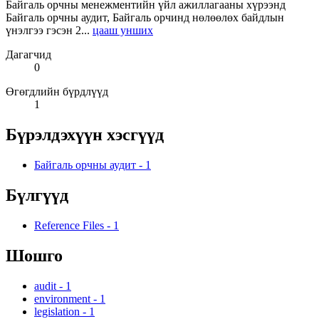
Байгаль орчны менежментийн үйл ажиллагааны хүрээнд
Байгаль орчны аудит, Байгаль орчинд нөлөөлөх байдлын
үнэлгээ гэсэн 2...
цааш унших
Дагагчид
0
Өгөгдлийн бүрдлүүд
1
Бүрэлдэхүүн хэсгүүд
Байгаль орчны аудит
-
1
Бүлгүүд
Reference Files
-
1
Шошго
audit
-
1
environment
-
1
legislation
-
1