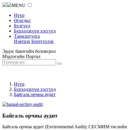
MENU
Нүүр
Өгөгдөл
Бүлгүүд
Бүрэлдэхүүн хэсгүүд
Танилцуулга
Нэвтрэх
Бүртгүүлэх
Эрдэс баялгийн боловсрол
Мэдлэгийн Портал
Нүүр
Бүрэлдэхүүн хэсгүүд
Байгаль орчны аудит
Байгаль орчны аудит
Байгаль орчны аудит (Environmental Audit): СЕСМИМ төслийн