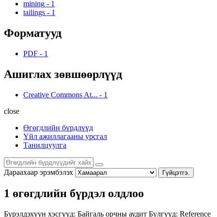
mining
-
1
tailings
-
1
Форматууд
PDF
-
1
Ашиглах зөвшөөрлүүд
Creative Commons At...
-
1
close
Өгөгдлийн бүрдлүүд
Үйл ажиллагааны урсгал
Танилцуулга
Дараахаар эрэмбэлэх
Гүйцэтгэ.
1 өгөгдлийн бүрдэл олдлоо
Бүрэлдэхүүн хэсгүүд:
Байгаль орчны аудит
Бүлгүүд:
Reference