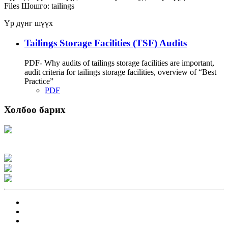
Files
Шошго:
tailings
Үр дүнг шүүх
Tailings Storage Facilities (TSF) Audits
PDF- Why audits of tailings storage facilities are important,
audit criteria for tailings storage facilities, overview of “Best
Practice”
PDF
Холбоо барих
Хаяг: Ашигт малтмал, газрын тосны газар, Монгол Улс, Улаанбаатар хот
15170, Чингэлтэй дүүрэг, Барилгачдын талбай-3, Засгийн газрын XII байр,
баруун жигүүр
Факс: 976-11-310370
Вэб админ: 976-51-263915
Цахим шуудан: info@mrpam.gov.mn