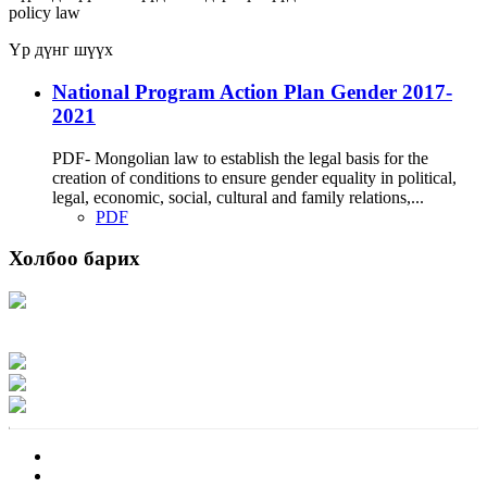
policy
law
Үр дүнг шүүх
National Program Action Plan Gender 2017-
2021
PDF- Mongolian law to establish the legal basis for the
creation of conditions to ensure gender equality in political,
legal, economic, social, cultural and family relations,...
PDF
Холбоо барих
Хаяг: Ашигт малтмал, газрын тосны газар, Монгол Улс, Улаанбаатар хот
15170, Чингэлтэй дүүрэг, Барилгачдын талбай-3, Засгийн газрын XII байр,
баруун жигүүр
Факс: 976-11-310370
Вэб админ: 976-51-263915
Цахим шуудан: info@mrpam.gov.mn