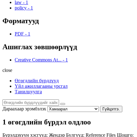
law
-
1
policy
-
1
Форматууд
PDF
-
1
Ашиглах зөвшөөрлүүд
Creative Commons At...
-
1
close
Өгөгдлийн бүрдлүүд
Үйл ажиллагааны урсгал
Танилцуулга
Дараахаар эрэмбэлэх
Гүйцэтгэ.
1 өгөгдлийн бүрдэл олдлоо
Бүрэлдэхүүн хэсгүүд:
Жендэр
Бүлгүүд:
Reference Files
Шошго: