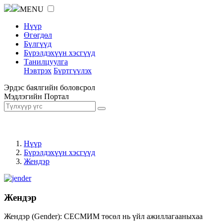
MENU
Нүүр
Өгөгдөл
Бүлгүүд
Бүрэлдэхүүн хэсгүүд
Танилцуулга
Нэвтрэх
Бүртгүүлэх
Эрдэс баялгийн боловсрол
Мэдлэгийн Портал
Нүүр
Бүрэлдэхүүн хэсгүүд
Жендэр
Жендэр
Жендэр (Gender): СЕСМИМ төсөл нь үйл ажиллагааныхаа