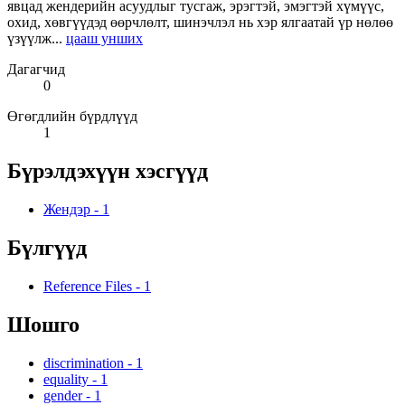
явцад жендерийн асуудлыг тусгаж, эрэгтэй, эмэгтэй хүмүүс,
охид, хөвгүүдэд өөрчлөлт, шинэчлэл нь хэр ялгаатай үр нөлөө
үзүүлж...
цааш унших
Дагагчид
0
Өгөгдлийн бүрдлүүд
1
Бүрэлдэхүүн хэсгүүд
Жендэр
-
1
Бүлгүүд
Reference Files
-
1
Шошго
discrimination
-
1
equality
-
1
gender
-
1